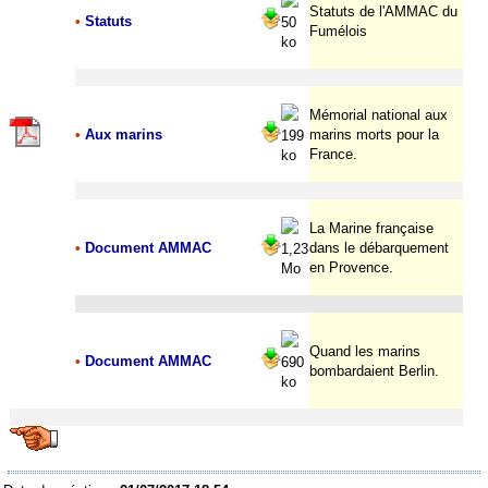
Statuts de l'AMMAC du
•
Statuts
50
Fumélois
ko
Mémorial national aux
•
Aux marins
marins morts pour la
199
France.
ko
La Marine française
•
Document AMMAC
dans le débarquement
1,23
en Provence.
Mo
Quand les marins
•
Document AMMAC
690
bombardaient Berlin.
ko