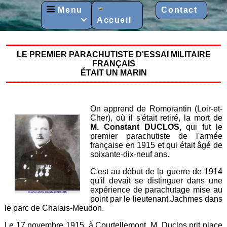
Menu
Contact
Accueil

LE PREMIER PARACHUTISTE D'ESSAI MILITAIRE
FRANÇAIS
ÉTAIT UN MARIN
On apprend de Romorantin (Loir-et-
Cher), où il s'était retiré, la mort de
M. Constant DUCLOS,
qui fut le
premier parachutiste de l'armée
française en 1915 et qui était âgé de
soixante-dix-neuf ans.
C'est au début de la guerre de 1914
qu'il devait se distinguer dans une
expérience de parachutage mise au
point par le lieutenant Jachmes dans
le parc de Chalais-Meudon.
Le 17 novembre 1915, à Courtellemont, M. Duclos prit place