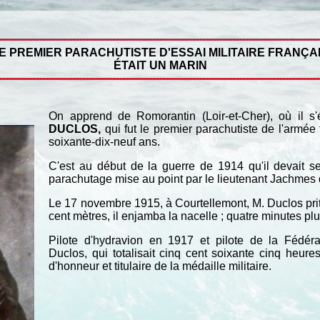
E PREMIER PARACHUTISTE D'ESSAI MILITAIRE FRANÇA
ÉTAIT UN MARIN
On apprend de Romorantin (Loir-et-Cher), où il s'é
DUCLOS,
qui fut le premier parachutiste de l'armée
soixante-dix-neuf ans.
C'est au début de la guerre de 1914 qu'il devait s
parachutage mise au point par le lieutenant Jachmes
Le 17 novembre 1915, à Courtellemont, M. Duclos prit p
cent mètres, il enjamba la nacelle ; quatre minutes plus
Pilote d'hydravion en 1917 et pilote de la Fédérat
Duclos, qui totalisait cinq cent soixante cinq heures
d'honneur et titulaire de la médaille militaire.