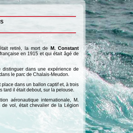
IS
tait retiré, la mort de
M. Constant
 française en 1915 et qui était âgé de
e distinguer dans une expérience de
 dans le parc de Chalais-Meudon.
lace dans un ballon captif et, à trois
 tard il était debout, sur la pelouse.
ion aéronautique internationale, M.
 de vol, était chevalier de la Légion