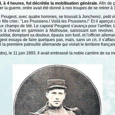
 à 4 heures, fut décrétée la mobilisation générale.
Afin de p
r la guerre, ordre avait été donné à nos troupes de se retirer à 1
Peugeot, avec quatre hommes, se trouvait à Joncherez, petit vi
fille crier.: "Les Prussiens.! Voilà les Prussiens.!" Et il aperçu
x champs de blé. Le caporal Peugeot s'avança pour l'arrêter, l
à cheval en garnison à Mulhouse, saisissant son revolver, par
oldat, domptant sa douleur, épaula son fusil, et l'officier allem
ot essaya de faire quelques pas, mais, sans un cri, il s'affais
 la première patrouille allemande qui violait le territoire français
), le 11 juin 1893. Il avait embrassé la noble carrière de sa mère