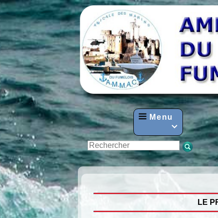
Menu

LE P