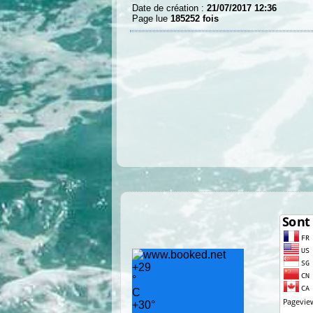
Date de création :
21/07/2017 12:36
Page lue
185252 fois
+
29
°
C
+
30°