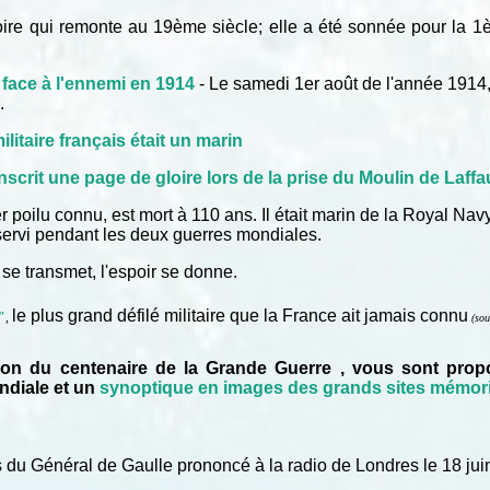
oire qui remonte au 19ème siècle; elle a été sonnée pour la 1è
 face à l'ennemi en 1914
- Le samedi 1er août de l'année 1914,
.
litaire français était un marin
inscrit une page de gloire lors de la prise du Moulin de Laff
er poilu connu, est mort à 110 ans. Il était marin de la Royal Na
r servi pendant les deux guerres mondiales.
se transmet, l'espoir se donne.
le plus grand défilé militaire que la France ait jamais connu
e"
,
(sou
ion du centenaire de la Grande Guerre , vous sont pr
ndiale et un
synoptique en images des grands sites mémori
s du Général de Gaulle prononcé à la radio de Londres le 18 jui