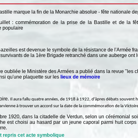
Bastille marque la fin de la Monarchie absolue - fête nationale d
uillet : commémoration de la prise de la Bastille et de la fê
te populaire
 Bazeilles est devenue le symbole de la résistance de l'Armée fra
survivants de la 1ère Brigade retranché dans une auberge ont lu
re oubliée le Ministère des Armées a publié dans la revue "les 
nsi qu'une plaquette sur les
lieux de mémoire
oire.
Il aura fallu quatre années, de 1918 à 1922, d'âpres débats souvent 
rvienne à trouver un accord sur la date de la commémoration de la Victoire
re 1920, dans la citadelle de Verdun, selon un cérémonial soi
phe est choisi au hasard par un jeune caporal parmi huit cor
rre.
 repris cet acte symbolique