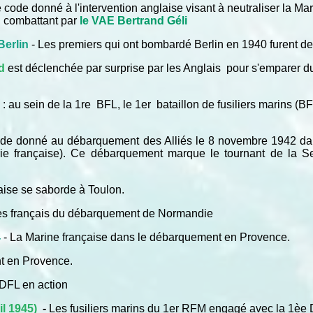
 code donné à l'intervention anglaise visant à neutraliser la Ma
un combattant par
le VAE Bertrand Géli
Berlin
- Les premiers qui ont bombardé Berlin en 1940 furent des 
d
est déclenchée par surprise par les Anglais pour s'emparer du
m
: au sein de la 1re BFL, le 1er bataillon de fusiliers marins (B
de donné au débarquement des Alliés le 8 novembre 1942 dans l
rie française). Ce débarquement marque le tournant de la S
nçaise se saborde à Toulon.
es français du débarquement de Normandie
4
- La Marine française dans le débarquement en Provence.
t en Provence.
 DFL en action
il 1945)
-
Les fusiliers marins du 1er RFM engagé avec la 1èe 