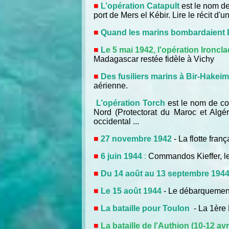
L’opération Catapult
est le nom de
port de Mers el Kébir. Lire le récit d'
Quand les marins bombardaient 
L
e 5 mai 1942, l'opération Ironcla
Madagascar restée fidèle à Vichy
Des fusiliers marins à Bir-Hakei
aérienne.
L’opération Torch
est le nom de co
Nord (Protectorat du Maroc et Algé
occidental ...
27 novembre 1942
- La flotte fra
6 juin 1944
:
Commandos Kieffer,
l
Du 14 août au 13 septembre 194
Le 15 août 1944
- Le débarquemen
La bataille pour Toulon
- La 1ère
La bataille de l'Authion (10-12 avr