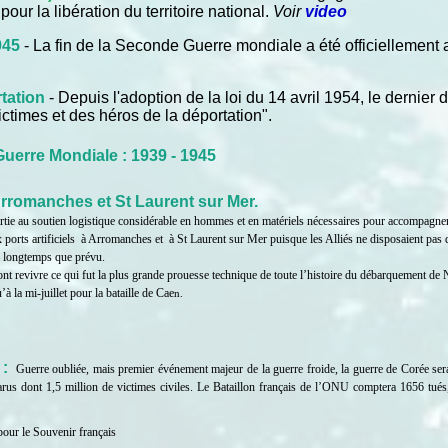
pour la libération du territoire national.
Voir
video
945
- La fin de la Seconde Guerre mondiale a été officiellement
tation
- Depuis l'adoption de la loi du 14 avril 1954, le dernier 
ctimes et des héros de la déportation".
uerre Mondiale : 1939 - 1945
'Arromanches et St Laurent sur Mer.
tie au soutien logistique considérable en hommes et en matériels nécessaires pour accompagner 
ports artificiels
à Arromanches et
à St Laurent sur Mer puisque les Alliés ne disposaient pas 
s longtemps que prévu.
nt revivre ce qui fut la plus grande prouesse technique de toute l’histoire du débarquement d
’à la mi-juillet pour la bataille de Cae
n.
:
Guerre oubliée, mais premier événement majeur de la guerre froide, la guerre de Corée sera 
arus dont 1,5 million de victimes civiles. Le Bataillon français de l’ONU comptera 1656 tués
pour le Souvenir français