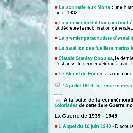
La sonnerie aux Morts
: une hist
juillet 1932.
Le premier soldat français tombé
fut décrétée la mobilisation générale..
Le premier parachutiste d'essai mi
Le bataillon des fusiliers marins 
Claude Stanley Choules
, le derni
c’est aussi le dernier vétéran à avoi
Le Bleuet de France
- La mémoire 
14 juillet 1919 le
"défilé de la Victoir
A la suite de la commémorat
colorisées
de cette 1ère Guerre mo
La Guerre de 1939 - 1945
L'Appel du 18 juin 1940
- Discour