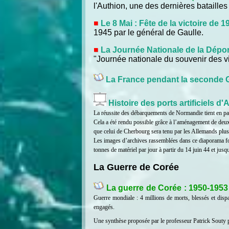
l'Authion, une des dernières batailles 
Le 8 Mai : Fête de la victoire de 1
1945 par le général de Gaulle.
La Journée Nationale de la Dépor
"Journée nationale du souvenir des vi
La France pendant la seconde G
Histoire des ports artificiels d
La réussite des débarquements de Normandie tient en par
Cela a été rendu possible grâce à l’aménagement de deux 
que celui de Cherbourg sera tenu par les Allemands plu
Les images d’archives rassemblées dans ce diaporama fo
tonnes de matériel par jour à partir du 14 juin 44 et jusqu
La Guerre de Corée
La guerre de Corée : 1950-1953
Guerre mondiale : 4 millions de morts, blessés et disp
engagés.
Une synthèse proposée par le professeur Patrick Souty 