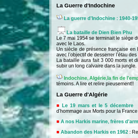
La Guerre d'Indochine
La guerre d'Indochine : 1940-1
La bataille de Dien Bien Phu
Le 7 mai 1954 se terminait le siège 
avec le Laos.
Un siècle de présence française en 
avec l'objectif de desserrer l'étau de
La bataille aura fait 3 000 morts et
subir un long calvaire dans la jungle
Indochine, Algérie,la fin de l'em
témoins. A lire et relire pieusement!!
La Guerre d'Algérie
Le 19 mars et le 5 décembre
: 
d'hommage aux Morts pour la France
A nos Harkis marine, frères d'ar
Abandon des Harkis en 1962
:
Re