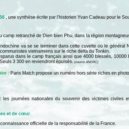
956
, une synthèse écrite par l'historien Yvan Cadeau pour le So
du camp retranché de Dien bien Phu, dans la région montagneuse
Indochine va se se terminer dans cette cuvette où le généra
s communistes vietnamiens sur le riche delta du Tonkin.
 disparus dans le camp français ainsi que 4000 blessés, 10000 
. Seuls 3 300 en reviendront épuisés.
(source ANORC)
pire
:
Paris Match propose un numéro hors série riches en photo
les journées nationales du souvenir des victimes civiles et 
mes et de cœur
.
connaissance officielle de la responsabilité de la France.