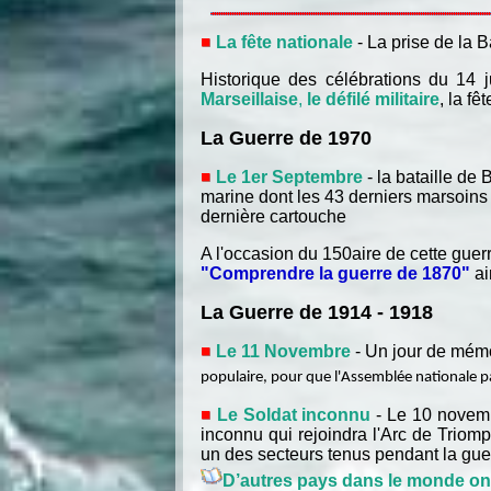
La fête nationale
- La prise de la 
Historique des célébrations du 14 j
Marseillaise
,
le défilé militaire
, la fê
La Guerre de 1970
Le 1er Septembre
- la bataille de
marine dont les 43 derniers marsoins 
dernière cartouche
A l'occasion du 150aire de cette guer
"Comprendre la guerre de 1870"
ai
La Guerre de 1914 - 1918
Le 11 Novembre
- Un jour de mém
populaire, pour que l'Assemblée nationale pa
Le Soldat inconnu
- Le 10 novemb
inconnu qui rejoindra l'Arc de Triom
un des secteurs tenus pendant la gue
D’autres pays dans le monde ont