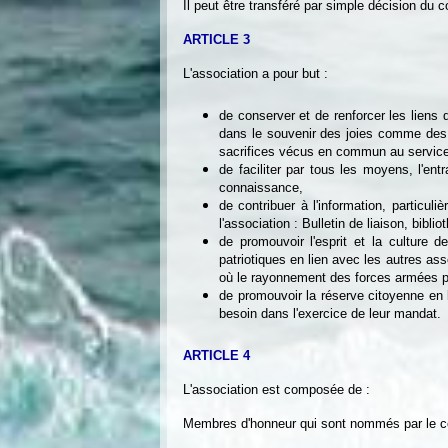
Il peut être transféré par simple décision du c
ARTICLE 3
L'association a pour but :
de conserver et de renforcer les liens 
dans le souvenir des joies comme des 
sacrifices vécus en commun au service
de faciliter par tous les moyens, l'en
connaissance,
de contribuer à l'information, particu
l'association : Bulletin de liaison, bibl
de promouvoir l'esprit et la culture 
patriotiques en lien avec les autres as
où le rayonnement des forces armées p
de promouvoir la réserve citoyenne en 
besoin dans l'exercice de leur mandat.
ARTICLE 4
L'association est composée de :
Membres d'honneur qui sont nommés par le cons