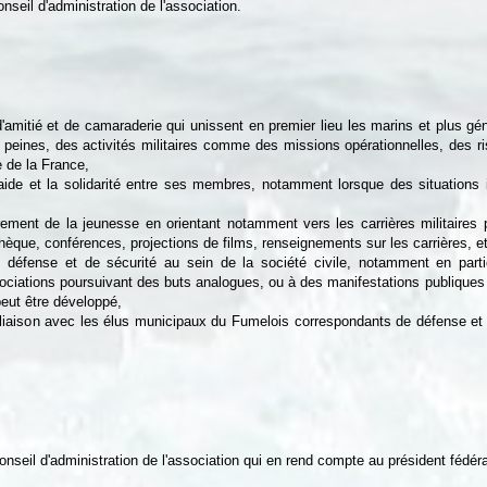
onseil d'administration de l'association.
d'amitié et de camaraderie qui unissent en premier lieu les marins et plus gé
peines, des activités militaires comme des missions opérationnelles, des
 de la France,
traide et la solidarité entre ses membres, notamment lorsque des situations i
lièrement de la jeunesse en orientant notamment vers les carrières militaire
iothèque, conférences, projections de films, renseignements sur les carrières, et
de défense et de sécurité au sein de la société civile, notamment en part
sociations poursuivant des buts analogues, ou à des manifestations publiques
eut être développé,
liaison avec les élus municipaux du Fumelois correspondants de défense et 
eil d'administration de l'association qui en rend compte au président fédéra