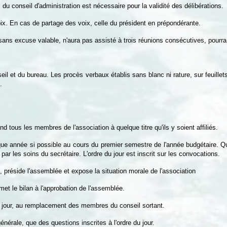
u conseil d'administration est nécessaire pour la validité des délibérations.
oix. En cas de partage des voix, celle du président en prépondérante.
 sans excuse valable, n'aura pas assisté à trois réunions consécutives, pour
il et du bureau. Les procès verbaux établis sans blanc ni rature, sur feuillet
.
 tous les membres de l'association à quelque titre qu'ils y soient affiliés.
que année si possible au cours du premier semestre de l'année budgétaire. Qu
r les soins du secrétaire. L'ordre du jour est inscrit sur les convocations.
préside l'assemblée et expose la situation morale de l'association
et le bilan à l'approbation de l'assemblée.
du jour, au remplacement des membres du conseil sortant.
énérale, que des questions inscrites à l'ordre du jour.