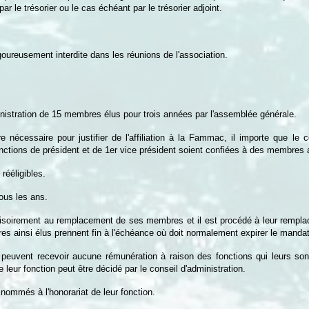
r le trésorier ou le cas échéant par le trésorier adjoint.
igoureusement interdite dans les réunions de l'association.
ministration de 15 membres élus pour trois années par l'assemblée générale.
e nécessaire pour justifier de l'affiliation à la Fammac, il importe que le c
nctions de président et de 1er vice président soient confiées à des membres a
rééligibles.
tous les ans.
isoirement au remplacement de ses membres et il est procédé à leur remplac
s ainsi élus prennent fin à l'échéance où doit normalement expirer le mand
peuvent recevoir aucune rémunération à raison des fonctions qui leurs so
e leur fonction peut être décidé par le conseil d'administration.
nommés à l'honorariat de leur fonction.