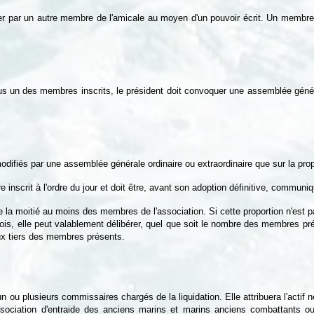
 par un autre membre de l'amicale au moyen d'un pouvoir écrit. Un membre d
us un des membres inscrits, le président doit convoquer une assemblée généra
odifiés par une assemblée générale ordinaire ou extraordinaire que sur la prop
re inscrit à l'ordre du jour et doit être, avant son adoption définitive, communi
la moitié au moins des membres de l'association. Si cette proportion n'est p
 fois, elle peut valablement délibérer, quel que soit le nombre des membres pr
eux tiers des membres présents.
 ou plusieurs commissaires chargés de la liquidation. Elle attribuera l'actif 
sociation d'entraide des anciens marins et marins anciens combattants ou 