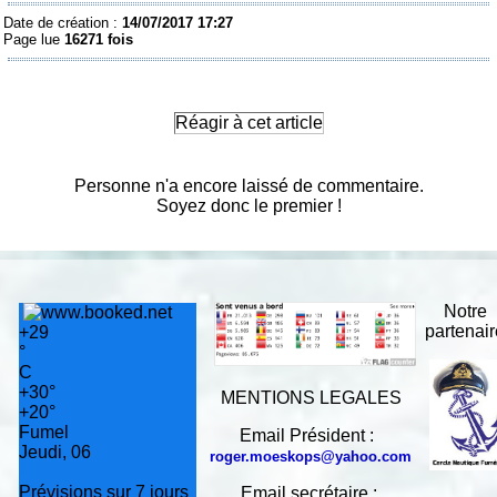
Date de création :
14/07/2017 17:27
Page lue
16271 fois
Réagir à cet article
Personne n'a encore laissé de commentaire.
Soyez donc le premier !
Notre
partenai
+
29
°
C
+
30°
MENTIONS LEGALES
+
20°
Fumel
Email Président :
Jeudi, 06
roger.moeskops@yahoo.com
Prévisions sur 7 jours
Email secrétaire :