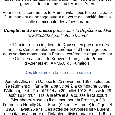
gravé sur le monument aux Morts d'Agen.
Pour clore la cérémonie, le Maire invitait tous les participants
à un moment de partage autour du verre de l'amitié dans la
salle communale des aînés ruraux
Compte rendu de presse p
ublié dans la Dépêche du Midi
le
20/10/2023
par Hélène Maurel
Le 14 octobre, au cimetière de Dausse, en présence des
familles, s’est déroulée une cérémonie d’hommage pour
deux soldats morts pour la France, cérémonie organisée par
le Comité cantonal du Souvenir Français de Penne-
d’Agenais et l’AMMAC du Fumélois.
Des blessures à la tête et à la cuisse
Joseph Allis, né à Dausse le 25 novembre 1892, soldat au
9e régiment d’infanterie, a participé à la campagne contre
l’Allemagne du 2 août 1914 au 20 juillet 1918. Blessé le 28
août 1914 d’un "TO" à la tête et à la cuisse à Raucourt
(Meurthe-et-Moselle) il est mort pour la France, tué à
l’ennemi à Neuilly-Saint-Front (Aisne – Picardie) le 21 juillet
1918. Il avait 25 ans. Ces actes de bravoures lui valurent
une citation à l’ordre de l’infanterie divisionnaire (n° 146 du