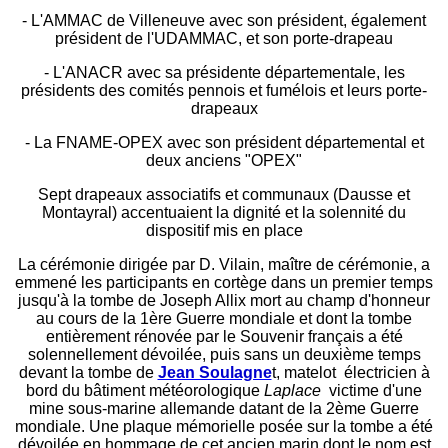
- L'AMMAC de Villeneuve avec son président, également
président de l'UDAMMAC, et son porte-drapeau
- L'ANACR avec sa présidente départementale, les
présidents des comités pennois et fumélois et leurs porte-
drapeaux
- La FNAME-OPEX avec son président départemental et
deux anciens "OPEX"
Sept drapeaux associatifs et communaux (Dausse et
Montayral) accentuaient la dignité et la solennité du
dispositif mis en place
La cérémonie dirigée par D. Vilain, maître de cérémonie, a
emmené les participants en cortège dans un premier temps
jusqu'à la tombe de Joseph Allix mort au champ d'honneur
au cours de la 1ère Guerre mondiale et dont la tombe
entièrement rénovée par le Souvenir français a été
solennellement dévoilée, puis sans un deuxième temps
devant la tombe de
Jean Soulagne
t, matelot électricien à
bord du bâtiment météorologique
Laplace
victime d'une
mine sous-marine allemande datant de la 2ème Guerre
mondiale. Une plaque mémorielle posée sur la tombe a été
dévoilée en hommage de cet ancien marin dont le nom est