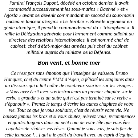
l’amiral François Dupont, décédé en octobre dernier. Il avait
commandé successivement les sous-marins « Daphné » et «
Agosta » avant de devenir commandant en second du sous-marin
nucléaire lanceur d’engins « Le Terrible ». Breveté ingénieur en
génie atomique, il prend le commandement du « Triomphant ». ll
rallie la Délégation générale pour l’armement comme adjoint au
directeur des relations internationales. Il est nommé chef de
cabinet, chef d’état-major des armées puis chef du cabinet
.
militaire auprès du ministre de la Défense
Bon vent, et bonne mer
Ce n’est pas sans émotion que l’enseigne de vaisseau Bruno
Hanquez, chef du centre PMM d’Agen, a félicité les stagiaires dans
un discours qui a fait naître de nombreux sourires sur les visages :
« Vous avez écrit avec vos instructeurs un premier chapitre sur le
verbe « grandir » et un autre qui n’est pas terminé sur le verbe «
s’épanouir ». Prenez le temps d’écrire les autres chapitres de votre
vie. Tout ce que je vous souhaite, c’est de réussir votre vie. Ne
baissez jamais les bras et si vous chutez, relevez-vous, recommencez
et gardez toujours dans un petit coin de votre tête que vous êtes
capables de réaliser vos rêves. Quand je vous vois, je suis fier de
cette jeunesse […] qui a le goût du travail avec un esprit d’équipe.