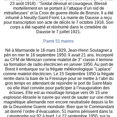
23 août 1918) : "Soldat dévoué et courageux. Blessé
mortellement en se portant à l’attaque d’un nid de
mitrailleuses" et la Croix de guerre étoile de Bronze. Il a été
inhumé à Neuilly-Saint-Front. La mairie de Dausse a reçu
pour transcription son acte de décès le 7 octobre 1918. Son
corps a été rapatrié et réinhumé dans le cimetière de
Dausse le 7 juillet 1921.
Parmi 51 marins
Né à Marmande le 16 mars 1929, Jean-Henri Soulagnet a
péri en mer le 16 septembre 1950. Il avait 21 ans. Incorporé
au CFM de Mimizan comme matelot de 3° classe il termine
sa formation de radio électricien en janvier 1950. Au port de
Brest il embarque sur la frégate météorologique "Laplace"
comme matelot électricien. Le 15 Septembre 1950 la frégate
rentre dans la baie de la Fresnaye pour se mettre à l’abri du
gros temps en attendant de rejoindre le port de Saint-Malo
où elle était conviée pour participer à l’inauguration des
écluses. Elle est au mouillage lorsque vers 0h 15 une
explosion ébranle le navire qui vient de sauter sur une mine
magnétique allemande non encore neutralisée depuis la fin
de la Deuxième Guerre mondiale. Bien que le Commandant
ait donné l’ordre d’évacuation, 51 marins périssent dans la
catastrophe sur 92 à bord. Le 22 septembre 1950, sur la