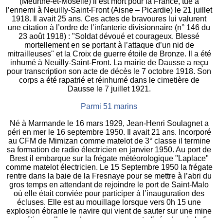
(Meurthe-et-Moselle) il est mort pour la France, tué à
l’ennemi à Neuilly-Saint-Front (Aisne – Picardie) le 21 juillet
1918. Il avait 25 ans. Ces actes de bravoures lui valurent
une citation à l’ordre de l’infanterie divisionnaire (n° 146 du
23 août 1918) : "Soldat dévoué et courageux. Blessé
mortellement en se portant à l’attaque d’un nid de
mitrailleuses" et la Croix de guerre étoile de Bronze. Il a été
inhumé à Neuilly-Saint-Front. La mairie de Dausse a reçu
pour transcription son acte de décès le 7 octobre 1918. Son
corps a été rapatrié et réinhumé dans le cimetière de
Dausse le 7 juillet 1921.
Parmi 51 marins
Né à Marmande le 16 mars 1929, Jean-Henri Soulagnet a
péri en mer le 16 septembre 1950. Il avait 21 ans. Incorporé
au CFM de Mimizan comme matelot de 3° classe il termine
sa formation de radio électricien en janvier 1950. Au port de
Brest il embarque sur la frégate météorologique "Laplace"
comme matelot électricien. Le 15 Septembre 1950 la frégate
rentre dans la baie de la Fresnaye pour se mettre à l’abri du
gros temps en attendant de rejoindre le port de Saint-Malo
où elle était conviée pour participer à l’inauguration des
écluses. Elle est au mouillage lorsque vers 0h 15 une
explosion ébranle le navire qui vient de sauter sur une mine