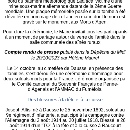
bord du bâtiment météorologique
Laplace
victime d'une
mine sous-marine allemande datant de la 2ème Guerre
mondiale. Une plaque mémorielle posée sur la tombe a été
dévoilée en hommage de cet ancien marin dont le nom est
gravé sur le monument aux Morts d'Agen.
Pour clore la cérémonie, le Maire invitait tous les participants
à un moment de partage autour du verre de l'amitié dans la
salle communale des aînés ruraux
Compte rendu de presse p
ublié dans la Dépêche du Midi
le
20/10/2023
par Hélène Maurel
Le 14 octobre, au cimetière de Dausse, en présence des
familles, s’est déroulée une cérémonie d’hommage pour
deux soldats morts pour la France, cérémonie organisée par
le Comité cantonal du Souvenir Français de Penne-
d’Agenais et l’AMMAC du Fumélois.
Des blessures à la tête et à la cuisse
Joseph Allis, né à Dausse le 25 novembre 1892, soldat au
9e régiment d’infanterie, a participé à la campagne contre
l’Allemagne du 2 août 1914 au 20 juillet 1918. Blessé le 28
août 1914 d’un "TO" à la tête et à la cuisse à Raucourt