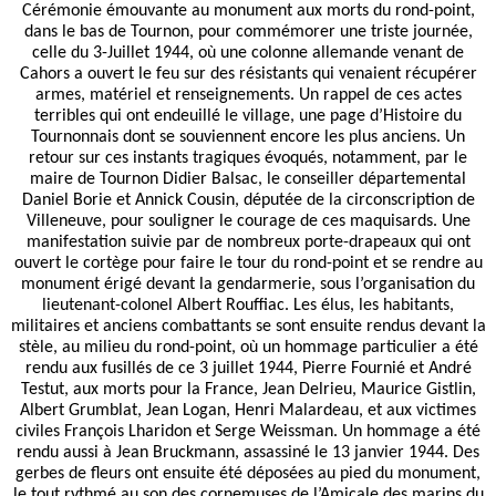
Cérémonie émouvante au monument aux morts du rond-point,
dans le bas de Tournon, pour commémorer une triste journée,
celle du 3-Juillet 1944, où une colonne allemande venant de
Cahors a ouvert le feu sur des résistants qui venaient récupérer
armes, matériel et renseignements. Un rappel de ces actes
terribles qui ont endeuillé le village, une page d’Histoire du
Tournonnais dont se souviennent encore les plus anciens. Un
retour sur ces instants tragiques évoqués, notamment, par le
maire de Tournon Didier Balsac, le conseiller départemental
Daniel Borie et Annick Cousin, députée de la circonscription de
Villeneuve, pour souligner le courage de ces maquisards. Une
manifestation suivie par de nombreux porte-drapeaux qui ont
ouvert le cortège pour faire le tour du rond-point et se rendre au
monument érigé devant la gendarmerie, sous l’organisation du
lieutenant-colonel Albert Rouffiac. Les élus, les habitants,
militaires et anciens combattants se sont ensuite rendus devant la
stèle, au milieu du rond-point, où un hommage particulier a été
rendu aux fusillés de ce 3 juillet 1944, Pierre Fournié et André
Testut, aux morts pour la France, Jean Delrieu, Maurice Gistlin,
Albert Grumblat, Jean Logan, Henri Malardeau, et aux victimes
civiles François Lharidon et Serge Weissman. Un hommage a été
rendu aussi à Jean Bruckmann, assassiné le 13 janvier 1944. Des
gerbes de fleurs ont ensuite été déposées au pied du monument,
le tout rythmé au son des cornemuses de l’Amicale des marins du