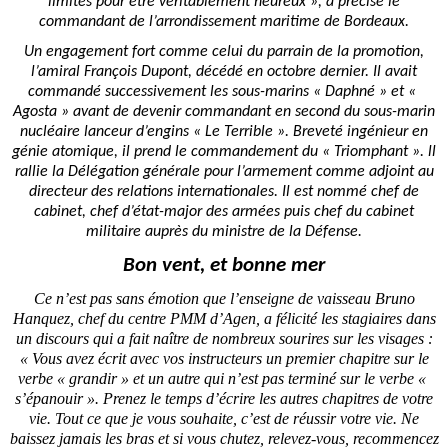
limites pour être véritablement heureux », a précisé le
commandant de l’arrondissement maritime de Bordeaux.
Un engagement fort comme celui du parrain de la promotion,
l’amiral François Dupont, décédé en octobre dernier. Il avait
commandé successivement les sous-marins « Daphné » et «
Agosta » avant de devenir commandant en second du sous-marin
nucléaire lanceur d’engins « Le Terrible ». Breveté ingénieur en
génie atomique, il prend le commandement du « Triomphant ». ll
rallie la Délégation générale pour l’armement comme adjoint au
directeur des relations internationales. Il est nommé chef de
cabinet, chef d’état-major des armées puis chef du cabinet
.
militaire auprès du ministre de la Défense
Bon vent, et bonne mer
Ce n’est pas sans émotion que l’enseigne de vaisseau Bruno
Hanquez, chef du centre PMM d’Agen, a félicité les stagiaires dans
un discours qui a fait naître de nombreux sourires sur les visages :
« Vous avez écrit avec vos instructeurs un premier chapitre sur le
verbe « grandir » et un autre qui n’est pas terminé sur le verbe «
s’épanouir ». Prenez le temps d’écrire les autres chapitres de votre
vie. Tout ce que je vous souhaite, c’est de réussir votre vie. Ne
baissez jamais les bras et si vous chutez, relevez-vous, recommencez