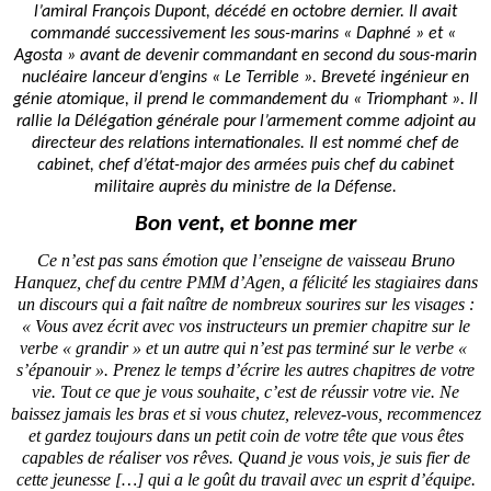
l’amiral François Dupont, décédé en octobre dernier. Il avait
commandé successivement les sous-marins « Daphné » et «
Agosta » avant de devenir commandant en second du sous-marin
nucléaire lanceur d’engins « Le Terrible ». Breveté ingénieur en
génie atomique, il prend le commandement du « Triomphant ». ll
rallie la Délégation générale pour l’armement comme adjoint au
directeur des relations internationales. Il est nommé chef de
cabinet, chef d’état-major des armées puis chef du cabinet
.
militaire auprès du ministre de la Défense
Bon vent, et bonne mer
Ce n’est pas sans émotion que l’enseigne de vaisseau Bruno
Hanquez, chef du centre PMM d’Agen, a félicité les stagiaires dans
un discours qui a fait naître de nombreux sourires sur les visages :
« Vous avez écrit avec vos instructeurs un premier chapitre sur le
verbe « grandir » et un autre qui n’est pas terminé sur le verbe «
s’épanouir ». Prenez le temps d’écrire les autres chapitres de votre
vie. Tout ce que je vous souhaite, c’est de réussir votre vie. Ne
baissez jamais les bras et si vous chutez, relevez-vous, recommencez
et gardez toujours dans un petit coin de votre tête que vous êtes
capables de réaliser vos rêves. Quand je vous vois, je suis fier de
cette jeunesse […] qui a le goût du travail avec un esprit d’équipe.