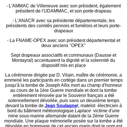
- L'AMMAC de Villeneuve avec son président, également
président de l'UDAMMAC, et son porte-drapeau
- L'ANACR avec sa présidente départementale, les
présidents des comités pennois et fumélois et leurs porte-
drapeaux
- La FNAME-OPEX avec son président départemental et
deux anciens "OPEX"
Sept drapeaux associatifs et communaux (Dausse et
Montayral) accentuaient la dignité et la solennité du
dispositif mis en place
La cérémonie dirigée par D. Vilain, maître de cérémonie, a
emmené les participants en cortège dans un premier temps
jusqu'à la tombe de Joseph Allix mort au champ d'honneur
au cours de la 1ère Guerre mondiale et dont la tombe
entièrement rénovée par le Souvenir français a été
solennellement dévoilée, puis sans un deuxième temps
devant la tombe de
Jean Soulagne
t, matelot électricien à
bord du bâtiment météorologique
Laplace
victime d'une
mine sous-marine allemande datant de la 2ème Guerre
mondiale. Une plaque mémorielle posée sur la tombe a été
dévoilée en hommage de cet ancien marin dont le nom est