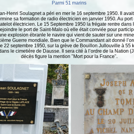
Parmi 51 marins
n-Henri Soulagnet a péri en mer le 16 septembre 1950. Il avai
rmine sa formation de radio électricien en janvier 1950. Au port 
lot électricien. Le 15 Septembre 1950 la frégate rentre dans l
ejoindre le port de Saint-Malo où elle était conviée pour particip
une explosion ébranle le navire qui vient de sauter sur une m
uxième Guerre mondiale. Bien que le Commandant ait donné l’or
Le 22 septembre 1950, sur la grève de Bouillon Jullouville à 55 
é dans le cimetière de Dausse. Il sera cité à l’ordre de la Nation
décès figure la mention "Mort pour la France".