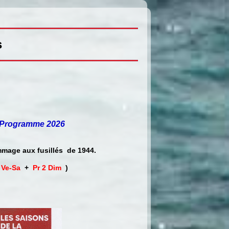
s
Programme 2026
mmage aux fusillés de 1944.
 Ve-Sa
+
Pr 2 Dim
)