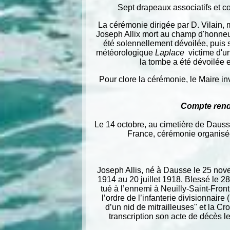
Sept drapeaux associatifs et c
La cérémonie dirigée par D. Vilain,
Joseph Allix mort au champ d'honneur
été solennellement dévoilée, puis
météorologique
Laplace
victime d'u
la tombe a été dévoilée
Pour clore la cérémonie, le Maire in
Compte rend
Le 14 octobre, au cimetière de Dauss
France, cérémonie organisé
Joseph Allis, né à Dausse le 25 nove
1914 au 20 juillet 1918. Blessé le 28
tué à l’ennemi à Neuilly-Saint-Front 
l’ordre de l’infanterie divisionnair
d’un nid de mitrailleuses" et la Cr
transcription son acte de décès l