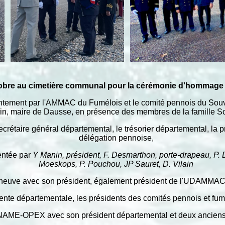
tobre au cimetière communal pour la cérémonie d'hommage 
tement par l'AMMAC du Fumélois et le comité pennois du Souven
in, maire de Dausse, en présence des membres de la famille So
ecrétaire général départemental, le trésorier départemental, la p
délégation pennoise,
entée par
Y Manin, président, F. Desmarthon, porte-drapeau, P. 
Moeskops, P. Pouchou, JP Sauret, D. Vilain
neuve avec son président, également président de l'UDAMMAC,
nte départementale, les présidents des comités pennois et fumé
NAME-OPEX avec son président départemental et deux ancien