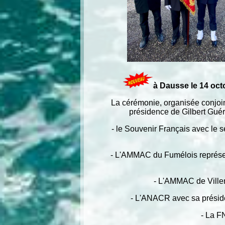
à Dausse le 14 oc
La cérémonie, organisée conjoin
présidence de Gilbert Guér
- le Souvenir Français avec le s
- L'AMMAC du Fumélois représ
- L'AMMAC de Ville
- L'ANACR avec sa préside
- La F