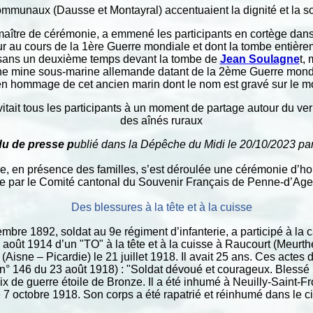
ommunaux (Dausse et Montayral) accentuaient la dignité et la sol
 maître de cérémonie, a emmené les participants en cortège dan
 au cours de la 1ère Guerre mondiale et dont la tombe entière
 sans un deuxième temps devant la tombe de
Jean Soulagne
t,
ne mine sous-marine allemande datant de la 2ème Guerre mond
 en hommage de cet ancien marin dont le nom est gravé sur le 
vitait tous les participants à un moment de partage autour du ve
des aînés ruraux
u de presse p
ublié dans la Dépêche du Midi le
20/10/2023
par
e, en présence des familles, s’est déroulée une cérémonie d’h
e par le Comité cantonal du Souvenir Français de Penne-d’Ag
Des blessures à la tête et à la cuisse
mbre 1892, soldat au 9e régiment d’infanterie, a participé à l
 août 1914 d’un "TO" à la tête et à la cuisse à Raucourt (Meurthe
(Aisne – Picardie) le 21 juillet 1918. Il avait 25 ans. Ces actes 
e (n° 146 du 23 août 1918) : "Soldat dévoué et courageux. Blessé
oix de guerre étoile de Bronze. Il a été inhumé à Neuilly-Saint-
e 7 octobre 1918. Son corps a été rapatrié et réinhumé dans le ci