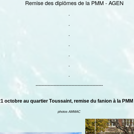
Remise des diplômes de la PMM - AGEN
.
.
.
.
.
.
.
---------------------------------------------
21 octobre au quartier Toussaint, remise du fanion à la 
photos AMMAC