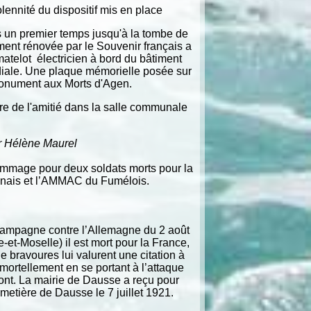
ennité du dispositif mis en place
s un premier temps jusqu'à la tombe de
ment rénovée par le Souvenir français a
 matelot électricien à bord du bâtiment
iale. Une plaque mémorielle posée sur
monument aux Morts d'Agen.
rre de l'amitié dans la salle communale
 Hélène Maurel
ommage pour deux soldats morts pour la
enais et l’AMMAC du Fumélois.
a campagne contre l’Allemagne du 2 août
-et-Moselle) il est mort pour la France,
de bravoures lui valurent une citation à
 mortellement en se portant à l’attaque
Front. La mairie de Dausse a reçu pour
metière de Dausse le 7 juillet 1921.