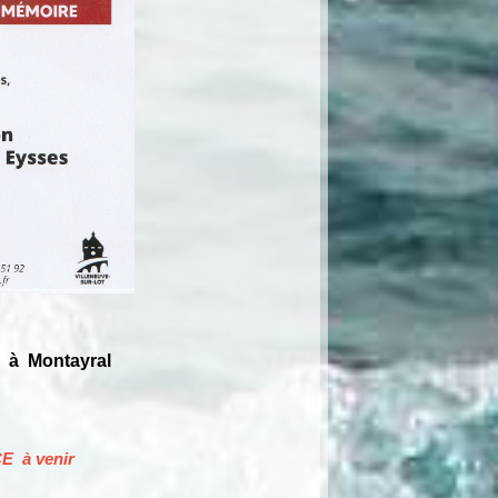
 à Montayral
E à venir