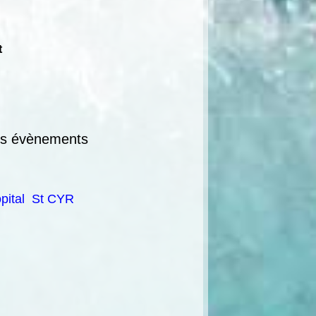
t
s évènements
ôpital St CYR