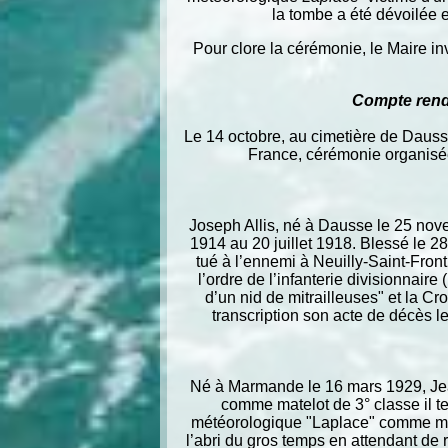
la tombe a été dévoilée
Pour clore la cérémonie, le Maire in
Compte rend
Le 14 octobre, au cimetière de Dauss
France, cérémonie organisé
Joseph Allis, né à Dausse le 25 nove
1914 au 20 juillet 1918. Blessé le 28
tué à l’ennemi à Neuilly-Saint-Front 
l’ordre de l’infanterie divisionnair
d’un nid de mitrailleuses" et la Cr
transcription son acte de décès l
Né à Marmande le 16 mars 1929, Jea
comme matelot de 3° classe il te
météorologique "Laplace" comme mate
l’abri du gros temps en attendant de r