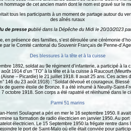
 en hommage de cet ancien marin dont le nom est gravé sur le 
vitait tous les participants à un moment de partage autour du ve
des aînés ruraux
u de presse p
ublié dans la Dépêche du Midi le
20/10/2023
par
e, en présence des familles, s’est déroulée une cérémonie d’h
e par le Comité cantonal du Souvenir Français de Penne-d’Ag
Des blessures à la tête et à la cuisse
mbre 1892, soldat au 9e régiment d’infanterie, a participé à l
 août 1914 d’un "TO" à la tête et à la cuisse à Raucourt (Meurthe
(Aisne – Picardie) le 21 juillet 1918. Il avait 25 ans. Ces actes 
e (n° 146 du 23 août 1918) : "Soldat dévoué et courageux. Blessé
oix de guerre étoile de Bronze. Il a été inhumé à Neuilly-Saint-
e 7 octobre 1918. Son corps a été rapatrié et réinhumé dans le ci
Parmi 51 marins
n-Henri Soulagnet a péri en mer le 16 septembre 1950. Il avai
rmine sa formation de radio électricien en janvier 1950. Au port 
lot électricien. Le 15 Septembre 1950 la frégate rentre dans l
ejoindre le port de Saint-Malo où elle était conviée pour particip