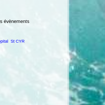
s évènements
ôpital St CYR