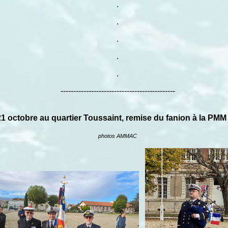
.
.
.
.
.
---------------------------------------------
21 octobre au quartier Toussaint, remise du fanion à la 
photos AMMAC