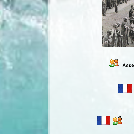
Assem
Êvèn