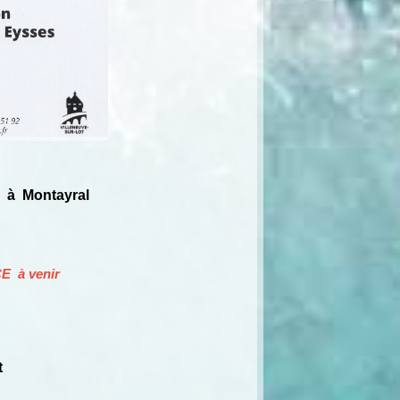
 à Montayral
E à venir
t