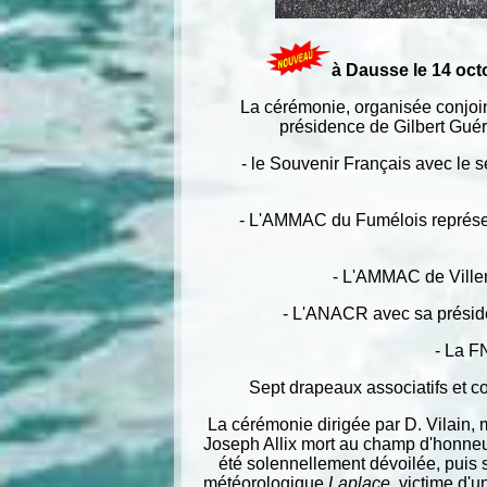
à Dausse le 14 oc
La cérémonie, organisée conjoin
présidence de Gilbert Guér
- le Souvenir Français avec le s
- L'AMMAC du Fumélois représ
- L'AMMAC de Ville
- L'ANACR avec sa préside
- La F
Sept drapeaux associatifs et c
La cérémonie dirigée par D. Vilain,
Joseph Allix mort au champ d'honneur
été solennellement dévoilée, puis
météorologique
Laplace
victime d'u