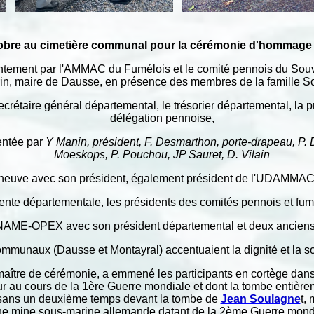
tobre au cimetière communal pour la cérémonie d'hommage 
tement par l'AMMAC du Fumélois et le comité pennois du Souven
in, maire de Dausse, en présence des membres de la famille So
ecrétaire général départemental, le trésorier départemental, la p
délégation pennoise,
entée par
Y Manin, président, F. Desmarthon, porte-drapeau, P. 
Moeskops, P. Pouchou, JP Sauret, D. Vilain
neuve avec son président, également président de l'UDAMMAC,
nte départementale, les présidents des comités pennois et fumé
NAME-OPEX avec son président départemental et deux ancien
ommunaux (Dausse et Montayral) accentuaient la dignité et la sol
 maître de cérémonie, a emmené les participants en cortège dan
 au cours de la 1ère Guerre mondiale et dont la tombe entière
 sans un deuxième temps devant la tombe de
Jean Soulagne
t,
ne mine sous-marine allemande datant de la 2ème Guerre mond