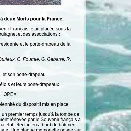
à deux Morts pour la France.
ir Français, était placée sous la
ulagnet et des associations :
résidente et le porte-drapeau de la
Durieux, C. Fournié, G. Gabarre, R.
 et son porte-drapeau
lois et leurs porte-drapeaux
s "OPEX"
ennité du dispositif mis en place
s un premier temps jusqu'à la tombe de
ment rénovée par le Souvenir français a
 matelot électricien à bord du bâtiment
iale. Une plaque mémorielle posée sur