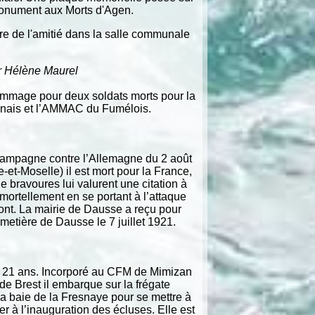
monument aux Morts d'Agen.
rre de l'amitié dans la salle communale
 Hélène Maurel
ommage pour deux soldats morts pour la
enais et l’AMMAC du Fumélois.
a campagne contre l’Allemagne du 2 août
-et-Moselle) il est mort pour la France,
de bravoures lui valurent une citation à
 mortellement en se portant à l’attaque
Front. La mairie de Dausse a reçu pour
metière de Dausse le 7 juillet 1921.
t 21 ans. Incorporé au CFM de Mimizan
de Brest il embarque sur la frégate
a baie de la Fresnaye pour se mettre à
er à l’inauguration des écluses. Elle est