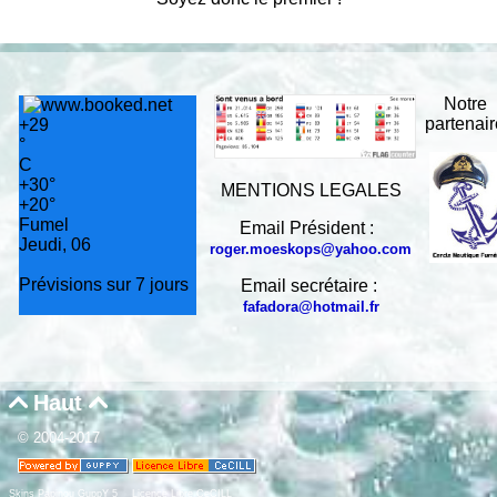
Notre
partenai
+
29
°
C
+
30°
MENTIONS LEGALES
+
20°
Fumel
Email Président :
Jeudi, 06
roger.moeskops@yahoo.com
Prévisions sur 7 jours
Email secrétaire :
fafadora@hotmail.fr
Haut


© 2004-2017
Skins Papinou GuppY 5
Licence Libre CeCILL