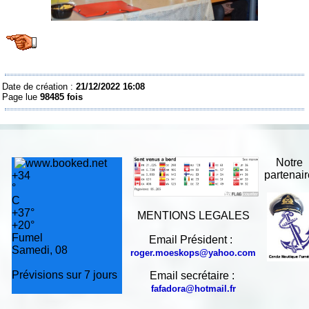
Date de création :
21/12/2022 16:08
Page lue
98485 fois
Notre
partenai
+
34
°
C
+
37°
MENTIONS LEGALES
+
20°
Fumel
Email Président :
Samedi, 08
roger.moeskops@yahoo.com
Prévisions sur 7 jours
Email secrétaire :
fafadora@hotmail.fr