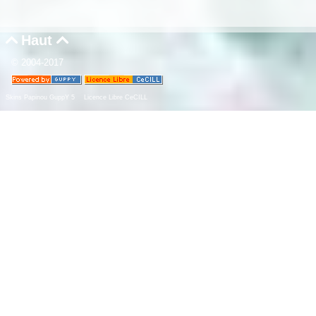
Haut


© 2004-2017
Skins Papinou GuppY 5
Licence Libre CeCILL