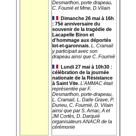
Desmarthon, porte drapeau,
C. Founié et Mme, D.Vilain
Dimanche 26 mai à 16h
: 75è anniversaire du
souvenir de la tragédie de
Lacapelle Biron et
d'hommage aux déportés
lot-et-garonnais.
L. Cramail
y participait avec son
drapeau ainsi que C. Fournié
Lundi 27 mai à 10h30 :
célébration de la journée
nationale de la Résistance
à Saint Vite.
L'AMMAC était
représentée par F.
Desmarthon, porte-drapeau,
L. Cramail, L. Dalle Grave, P.
Durieu, C. Fournié, D. Vilain
ainsi que par S. Arnac, A et
JM Cortès, D. Darquié
organisateurs ANACR de la
cérémonie