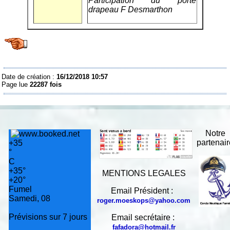
Participation du porte
drapeau F Desmarthon
Date de création :
16/12/2018 10:57
Page lue
22287 fois
Notre
partenai
+
35
°
C
+
35°
MENTIONS LEGALES
+
20°
Fumel
Email Président :
Samedi, 08
roger.moeskops@yahoo.com
Prévisions sur 7 jours
Email secrétaire :
fafadora@hotmail.fr