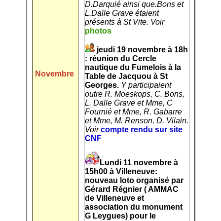
D.Darquié ainsi que.Bons et
L.Dalle Grave étaient
présents à St Vite. Voir
photos
jeudi 19 novembre à 18h
: réunion du Cercle
nautique du Fumelois à la
Novembre
Table de Jacquou à St
Georges.
Y participaient
outre R. Moeskops, C. Bons,
L. Dalle Grave et Mme, C
Fournié et Mme, R. Gabarre
et Mme, M. Renson, D. Vilain.
Voir
compte rendu sur site
CNF
Lundi 11 novembre à
15h00 à Villeneuve:
nouveau loto organisé par
Gérard Régnier ( AMMAC
de Villeneuve et
association du monument
G Leygues) pour le