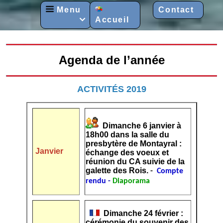
Menu
Contact
Accueil

Agenda de l’année
ACTIVITÉS 2019
Dimanche 6 janvier à
18h00 dans la salle du
presbytère de Montayral :
Janvier
échange des voeux et
réunion du CA suivie de la
galette des Rois.
-
Compte
rendu
-
Diaporama
Dimanche 24 février :
cérémonie du souvenir des