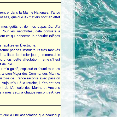
entrer dans la Marine Nationale. J'ai pu
posées, quelque 35 métiers sont en effet
e mes goûts et de mes capacités. J'ai
 Pour les néophytes, cela consiste à
out ce qui concerne la sécurité (sièges
acilités en Électricité.
e formé par des instructeurs très motivés
la liste, le dernier jour, je remerciai le
nc choisi cette affectation même s'il est
 de joie.
i m'a guidé, expliqué et fourni tous les
LES, ancien Major des Commandos Marine.
histoire de France raconté avec passion
ujourd'hui à la retraite, il n'en est pas
nt de l'Amicale des Marins et Anciens
fre à mes yeux à chaque rencontre André
ynamique à une association que beaucoup