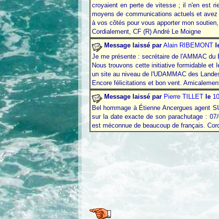
croyaient en perte de vitesse ; il n'en est 
moyens de communications actuels et avez le 
à vos côtés pour vous apporter mon soutien,
Cordialement, CF (R) André Le Moigne
Message laissé par
Alain RIBEMONT
l
Je me présente : secrétaire de l'AMMAC du
Nous trouvons cette initiative formidable et l
un site au niveau de l'UDAMMAC des Lande
Encore félicitations et bon vent. Amicalem
Message laissé par
Pierre TILLET
le
10
Bel hommage à Étienne Ancergues agent SUS
sur la date exacte de son parachutage : 07/
est méconnue de beaucoup de français. Cordia