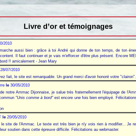
Livre d’or et témoignages
10/2010
 marche aussi bien
.
: grâce à toi André qui donne de ton temps, de ton éne
ntent. Il faut continuer et je vais m'efforcer d'être plus présent. Encore MER
ord !! amicalement - Jean Mary
28/07/2010
 l'avez fait, le site est remarquable. Un grand merci d'avoir honoré votre "clairon
rre
le
30/05/2010
notre Ammac Dijonnaise, je salue très fraternellement l'équipage de l'Amm
an commun
"Unis comme à bord"
est encore une fois bien employé. Félicitation
on
F
le
20/05/2010
le site de l'Ammac. Le texte est très bien je n'y vois rien à modifier... Je 
leur soutien dans cette épreuve difficile. Félicitations au webmaster.