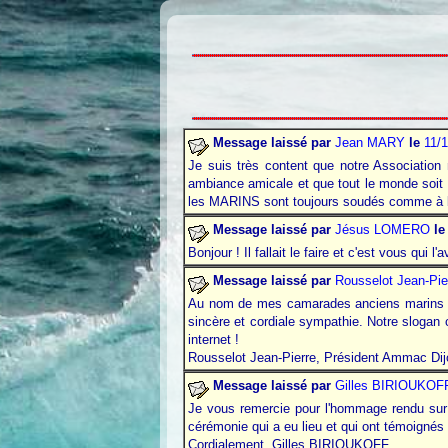
Message laissé par
Jean MARY
le
11/
Je suis très content que notre Association
ambiance amicale et que tout le monde soit co
les MARINS sont toujours soudés comme à b
Message laissé par
Jésus LOMERO
le
Bonjour ! Il fallait le faire et c'est vous qui
Message laissé par
Rousselot Jean-Pie
Au nom de mes camarades anciens marins de 
sincère et cordiale sympathie. Notre slog
internet
.
!
Rousselot Jean-Pierre, Président Ammac Dij
Message laissé par
Gilles BIRIOUKOF
Je vous remercie pour
l'hommage
rendu sur 
cérémonie qui a eu lieu et qui ont témoignés 
Cordialement, Gilles BIRIOUKOFF