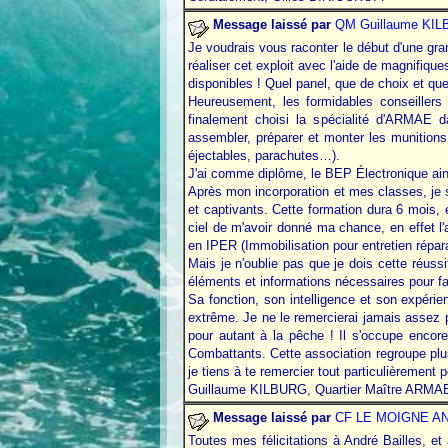
Message laissé par
QM Guillaume
KIL
Je voudrais vous raconter le début d'une gra
réaliser cet exploit avec l'aide de magnifiqu
disponibles ! Quel panel, que de choix et que
Heureusement, les formidables conseiller
finalement choisi la spécialité d'ARMAE 
assembler, préparer et monter les munitions
éjectables, parachutes…).
J'ai comme diplôme, le BEP Électronique ains
Après mon incorporation et mes classes, je su
et captivants. Cette formation dura 6 mois, et
ciel de m'avoir donné ma chance, en effet l'a
en IPER (Immobilisation pour entretien répara
Mais je n'oublie pas que je dois cette réussi
éléments et informations nécessaires pour f
Sa fonction, son intelligence et son expéri
extrême. Je ne le remercierai jamais assez pou
pour autant à la pêche ! Il s'occupe enco
Combattants. Cette association regroupe plus
je tiens à te remercier tout particulièrement 
Guillaume KILBURG, Quartier Maître ARMAE
Message laissé par
CF LE MOIGNE A
Toutes mes félicitations à André Bailles, e