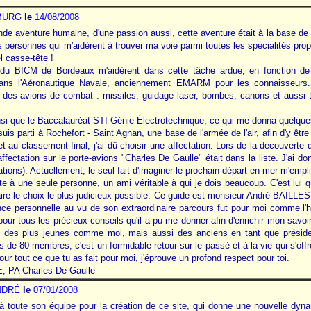
BURG
le
14/08/2008
nde aventure humaine, d'une passion aussi, cette aventure était à la base de r
es personnes qui m'aidèrent à trouver ma voie parmi toutes les spécialités pro
l casse-tête !
s du BICM de Bordeaux m'aidèrent dans cette tâche ardue, en fonction d
dans l'Aéronautique Navale, anciennement EMARM pour les connaisseurs.
 des avions de combat : missiles, guidage laser, bombes, canons et aussi t
i que le Baccalauréat STI Génie Électrotechnique, ce qui me donna quelques f
is parti à Rochefort - Saint Agnan, une base de l'armée de l'air, afin d'y êtr
 au classement final, j'ai dû choisir une affectation. Lors de la découverte de 
ffectation sur le porte-avions "Charles De Gaulle" était dans la liste. J'ai do
tions). Actuellement, le seul fait d'imaginer le prochain départ en mer m'emplit
te à une seule personne, un ami véritable à qui je dois beaucoup. C'est lui qu
aire le choix le plus judicieux possible. Ce guide est monsieur André BAIL
ence personnelle au vu de son extraordinaire parcours fut pour moi comme l'
r tous les précieux conseils qu'il a pu me donner afin d'enrichir mon savoir. A
re des plus jeunes comme moi, mais aussi des anciens en tant que préside
 de 80 membres, c'est un formidable retour sur le passé et à la vie qui s'of
pour tout ce que tu as fait pour moi, j'éprouve un profond respect pour toi.
, PA Charles De Gaulle
NDRÉ
le
07/01/2008
t à toute son équipe pour la création de ce site, qui donne une nouvelle d