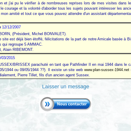
rien et j'ai pu le vérifier à de nombreuses reprises lors de mes visites dans
courage et la volonté d'aborder tous les sujets pouvant intéresser les ancien
 mon amitié et tout ce que vous pouvez attendre d'un assistant départementa
e
12/12/2007
 BORN, (Président, Michel BONVALET).
e site est déjà bien étoffé, félicitations de la part de notre Amicale basée à 
s qui regroupe 5 AMMAC.
ent, Alain RIBEMONT.
/03/2015
SEX/BRISSEX parachuté en tant que Pathfinder II en mai 1944 dans le cad
05/1944 ou 09/05/1944 ??). Il existe un site web
www.plan-sussex-1944.net
lement, Pierre Tillet, fils d'un ancien agent Sussex.
Laisser un message