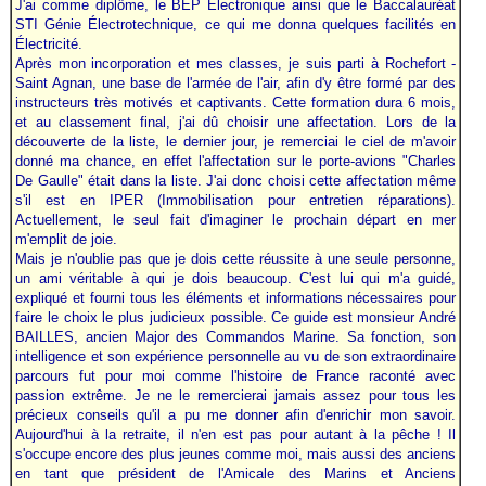
J'ai comme diplôme, le BEP Électronique ainsi que le Baccalauréat
STI Génie Électrotechnique, ce qui me donna quelques facilités en
Électricité.
Après mon incorporation et mes classes, je suis parti à Rochefort -
Saint Agnan, une base de l'armée de l'air, afin d'y être formé par des
instructeurs très motivés et captivants. Cette formation dura 6 mois,
et au classement final, j'ai dû choisir une affectation. Lors de la
découverte de la liste, le dernier jour, je remerciai le ciel de m'avoir
donné ma chance, en effet l'affectation sur le porte-avions "Charles
De Gaulle" était dans la liste. J'ai donc choisi cette affectation même
s'il est en IPER (Immobilisation pour entretien réparations).
Actuellement, le seul fait d'imaginer le prochain départ en mer
m'emplit de joie.
Mais je n'oublie pas que je dois cette réussite à une seule personne,
un ami véritable à qui je dois beaucoup. C'est lui qui m'a guidé,
expliqué et fourni tous les éléments et informations nécessaires pour
faire le choix le plus judicieux possible. Ce guide est monsieur André
BAILLES, ancien Major des Commandos Marine. Sa fonction, son
intelligence et son expérience personnelle au vu de son extraordinaire
parcours fut pour moi comme l'histoire de France raconté avec
passion extrême. Je ne le remercierai jamais assez pour tous les
précieux conseils qu'il a pu me donner afin d'enrichir mon savoir.
Aujourd'hui à la retraite, il n'en est pas pour autant à la pêche ! Il
s'occupe encore des plus jeunes comme moi, mais aussi des anciens
en tant que président de l'Amicale des Marins et Anciens