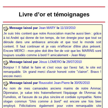
Livre d’or et témoignages
Message laissé par
Jean MARY
le
11/10/2010
Je suis très content que notre Association marche aussi bien
.
: grâce
à toi André qui donne de ton temps, de ton énergie pour que tout se
déroule dans une ambiance amicale et que tout le monde soit
content. Il faut continuer et je vais m'efforcer d'être plus présent.
Encore MERCI - mon père doit être fier de voir que les MARINS sont
toujours soudés comme à bord !! amicalement - Jean Mary
Message laissé par
Jésus LOMERO
le
28/07/2010
Bonjour ! Il fallait le faire et c'est vous qui l'avez fait, le site est
remarquable. Un grand merci d'avoir honoré votre "clairon". Bravo !
encore merci.
Message laissé par
Rousselot Jean-Pierre
le
30/05/2010
Au nom de mes camarades anciens marins de notre Ammac
Dijonnaise, je salue très fraternellement l'équipage de l'Ammac du
Fumélois, et l'assure de sa plus sincère et cordiale sympathie. Notre
slogan commun
"Unis comme à bord"
est encore une fois bien
employé. Félicitations également pour votre remarquable site