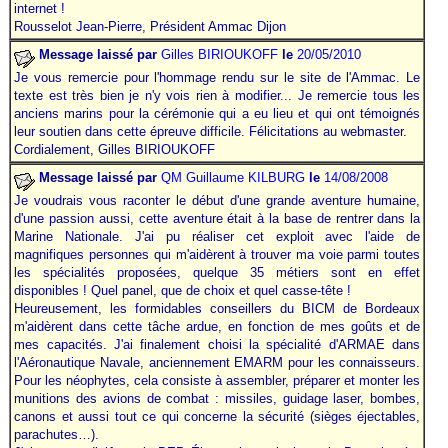
internet
.
!
Rousselot Jean-Pierre, Président Ammac Dijon
Message laissé par
Gilles BIRIOUKOFF
le
20/05/2010
Je vous remercie pour
l'hommage
rendu sur le site de l'Ammac. Le
texte est très bien je n'y vois rien à modifier... Je remercie tous les
anciens marins pour la cérémonie qui a eu lieu et qui ont témoignés
leur soutien dans cette épreuve difficile. Félicitations au webmaster.
Cordialement, Gilles BIRIOUKOFF
Message laissé par
QM Guillaume
KILBURG
le
14/08/2008
Je voudrais vous raconter le début d'une grande aventure humaine,
d'une passion aussi, cette aventure était à la base de rentrer dans la
Marine Nationale. J'ai pu réaliser cet exploit avec l'aide de
magnifiques personnes qui m'aidèrent à trouver ma voie parmi toutes
les spécialités proposées, quelque 35 métiers sont en effet
disponibles ! Quel panel, que de choix et quel casse-tête !
Heureusement, les formidables conseillers du BICM de Bordeaux
m'aidèrent dans cette tâche ardue, en fonction de mes goûts et de
mes capacités. J'ai finalement choisi la spécialité d'ARMAE dans
l'Aéronautique Navale, anciennement EMARM pour les connaisseurs.
Pour les néophytes, cela consiste à assembler, préparer et monter les
munitions des avions de combat : missiles, guidage laser, bombes,
canons et aussi tout ce qui concerne la sécurité (sièges éjectables,
parachutes…).