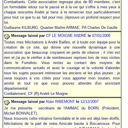
Combattants. Cette association regroupe plus de 80 membres, c'est
un formidable retour sur le passé et à la vie qui s'offre à mes yeux à
chaque rencontre André je tiens à te remercier tout particulièrement
pour tout ce que tu as fait pour moi, j'éprouve un profond respect pour
toi.
Guillaume KILBURG, Quartier Maître ARMAE, PA Charles De Gaulle
Message laissé par
CF LE MOIGNE ANDRÉ
le
07/01/2008
Toutes mes félicitations à André Bailles, et à toute son équipe pour la
création de ce site, qui donne une nouvelle dynamique à une
association que beaucoup croyaient en perte de vitesse ; il n'en est
rien et j'ai pu le vérifier à de nombreuses reprises lors de mes visites
dans le Fumélois. Vous restez au contact des moyens de
communications actuels et avez le courage et la volonté d'aborder
tous les sujets pouvant intéresser les anciens et les plus jeunes ; je
serai toujours à vos côtés pour vous apporter mon soutien, mon
amitié et tout ce que vous pouvez attendre d'un assistant
départemental.
Cordialement, CF (R) André Le Moigne
Message laissé par
Alain RIBEMONT
le
12/12/2007
Je me présente : secrétaire de l'AMMAC du BORN, (Président,
Michel BONVALET).
Nous trouvons cette initiative formidable et le site est déjà bien étoffé,
félicitations de la part de notre Amicale basée à Biscarrosse. Pour