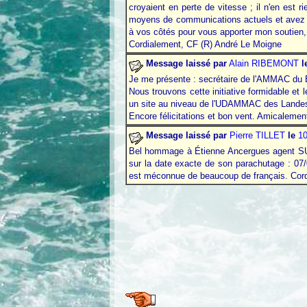
croyaient en perte de vitesse ; il n'en est 
moyens de communications actuels et avez le 
à vos côtés pour vous apporter mon soutien,
Cordialement, CF (R) André Le Moigne
Message laissé par
Alain RIBEMONT
l
Je me présente : secrétaire de l'AMMAC du
Nous trouvons cette initiative formidable et l
un site au niveau de l'UDAMMAC des Lande
Encore félicitations et bon vent. Amicalem
Message laissé par
Pierre TILLET
le
10
Bel hommage à Étienne Ancergues agent SUS
sur la date exacte de son parachutage : 07/
est méconnue de beaucoup de français. Cordia