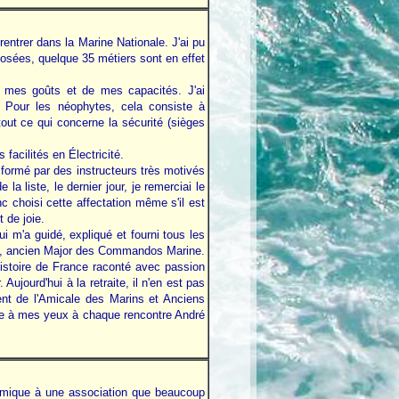
entrer dans la Marine Nationale. J'ai pu
posées, quelque 35 métiers sont en effet
e mes goûts et de mes capacités. J'ai
 Pour les néophytes, cela consiste à
out ce qui concerne la sécurité (sièges
acilités en Électricité.
e formé par des instructeurs très motivés
la liste, le dernier jour, je remerciai le
nc choisi cette affectation même s'il est
 de joie.
i m'a guidé, expliqué et fourni tous les
LES, ancien Major des Commandos Marine.
histoire de France raconté avec passion
ujourd'hui à la retraite, il n'en est pas
nt de l'Amicale des Marins et Anciens
fre à mes yeux à chaque rencontre André
ynamique à une association que beaucoup