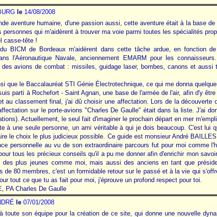
BURG
le
14/08/2008
nde aventure humaine, d'une passion aussi, cette aventure était à la base de r
es personnes qui m'aidèrent à trouver ma voie parmi toutes les spécialités pro
l casse-tête !
s du BICM de Bordeaux m'aidèrent dans cette tâche ardue, en fonction d
dans l'Aéronautique Navale, anciennement EMARM pour les connaisseurs.
 des avions de combat : missiles, guidage laser, bombes, canons et aussi t
i que le Baccalauréat STI Génie Électrotechnique, ce qui me donna quelques f
is parti à Rochefort - Saint Agnan, une base de l'armée de l'air, afin d'y êtr
 au classement final, j'ai dû choisir une affectation. Lors de la découverte de 
ffectation sur le porte-avions "Charles De Gaulle" était dans la liste. J'ai do
tions). Actuellement, le seul fait d'imaginer le prochain départ en mer m'emplit
te à une seule personne, un ami véritable à qui je dois beaucoup. C'est lui qu
aire le choix le plus judicieux possible. Ce guide est monsieur André BAIL
ence personnelle au vu de son extraordinaire parcours fut pour moi comme l'
r tous les précieux conseils qu'il a pu me donner afin d'enrichir mon savoir. A
re des plus jeunes comme moi, mais aussi des anciens en tant que préside
 de 80 membres, c'est un formidable retour sur le passé et à la vie qui s'of
pour tout ce que tu as fait pour moi, j'éprouve un profond respect pour toi.
, PA Charles De Gaulle
NDRÉ
le
07/01/2008
t à toute son équipe pour la création de ce site, qui donne une nouvelle d