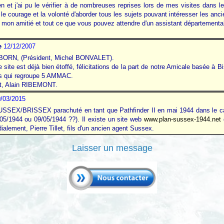
rien et j'ai pu le vérifier à de nombreuses reprises lors de mes visites dans
courage et la volonté d'aborder tous les sujets pouvant intéresser les ancien
 mon amitié et tout ce que vous pouvez attendre d'un assistant départementa
e
12/12/2007
 BORN, (Président, Michel BONVALET).
e site est déjà bien étoffé, félicitations de la part de notre Amicale basée à 
s qui regroupe 5 AMMAC.
ent, Alain RIBEMONT.
/03/2015
SEX/BRISSEX parachuté en tant que Pathfinder II en mai 1944 dans le cad
05/1944 ou 09/05/1944 ??). Il existe un site web
www.plan-sussex-1944.net
lement, Pierre Tillet, fils d'un ancien agent Sussex.
Laisser un message