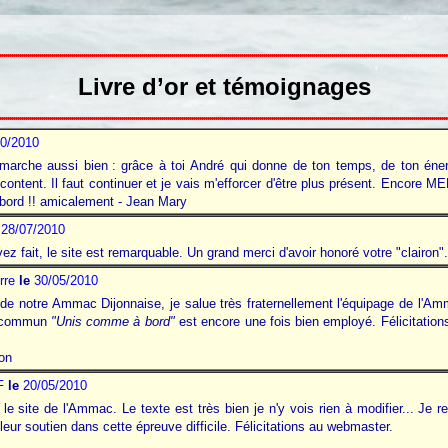
Livre d’or et témoignages
10/2010
 marche aussi bien
.
: grâce à toi André qui donne de ton temps, de ton éne
ntent. Il faut continuer et je vais m'efforcer d'être plus présent. Encore MER
ord !! amicalement - Jean Mary
28/07/2010
 l'avez fait, le site est remarquable. Un grand merci d'avoir honoré votre "clairon
rre
le
30/05/2010
notre Ammac Dijonnaise, je salue très fraternellement l'équipage de l'Amm
an commun
"Unis comme à bord"
est encore une fois bien employé. Félicitation
on
F
le
20/05/2010
le site de l'Ammac. Le texte est très bien je n'y vois rien à modifier... Je 
leur soutien dans cette épreuve difficile. Félicitations au webmaster.