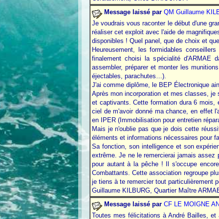
Message laissé par
QM Guillaume
KIL
Je voudrais vous raconter le début d'une gra
réaliser cet exploit avec l'aide de magnifiqu
disponibles ! Quel panel, que de choix et que
Heureusement, les formidables conseiller
finalement choisi la spécialité d'ARMAE 
assembler, préparer et monter les munitions
éjectables, parachutes…).
J'ai comme diplôme, le BEP Électronique ains
Après mon incorporation et mes classes, je su
et captivants. Cette formation dura 6 mois, et
ciel de m'avoir donné ma chance, en effet l'a
en IPER (Immobilisation pour entretien répara
Mais je n'oublie pas que je dois cette réussi
éléments et informations nécessaires pour f
Sa fonction, son intelligence et son expéri
extrême. Je ne le remercierai jamais assez pou
pour autant à la pêche ! Il s'occupe enco
Combattants. Cette association regroupe plus
je tiens à te remercier tout particulièrement 
Guillaume KILBURG, Quartier Maître ARMAE
Message laissé par
CF LE MOIGNE A
Toutes mes félicitations à André Bailles, e