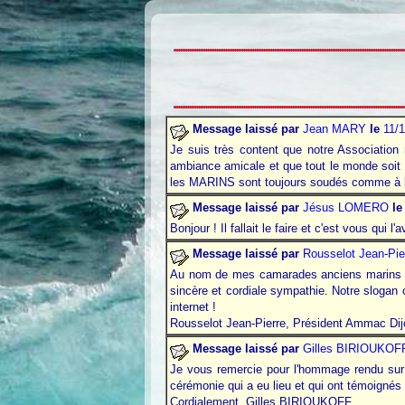
Message laissé par
Jean MARY
le
11/
Je suis très content que notre Association
ambiance amicale et que tout le monde soit co
les MARINS sont toujours soudés comme à b
Message laissé par
Jésus LOMERO
le
Bonjour ! Il fallait le faire et c'est vous qui
Message laissé par
Rousselot Jean-Pie
Au nom de mes camarades anciens marins de 
sincère et cordiale sympathie. Notre slog
internet
.
!
Rousselot Jean-Pierre, Président Ammac Dij
Message laissé par
Gilles BIRIOUKOF
Je vous remercie pour
l'hommage
rendu sur 
cérémonie qui a eu lieu et qui ont témoignés 
Cordialement, Gilles BIRIOUKOFF