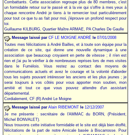
Combattants. Cette association regroupe plus de 80 membres, c'est
un formidable retour sur le passé et à la vie qui s'offre à mes yeux à
chaque rencontre André je tiens à te remercier tout particulièrement
pour tout ce que tu as fait pour moi, j'éprouve un profond respect pour
toi.
Guillaume KILBURG, Quartier Maître ARMAE, PA Charles De Gaulle
Message laissé par
CF LE MOIGNE ANDRÉ
le
07/01/2008
Toutes mes félicitations à André Bailles, et à toute son équipe pour la
création de ce site, qui donne une nouvelle dynamique à une
association que beaucoup croyaient en perte de vitesse ; il n'en est
rien et j'ai pu le vérifier à de nombreuses reprises lors de mes visites
dans le Fumélois. Vous restez au contact des moyens de
communications actuels et avez le courage et la volonté d'aborder
tous les sujets pouvant intéresser les anciens et les plus jeunes ; je
serai toujours à vos côtés pour vous apporter mon soutien, mon
amitié et tout ce que vous pouvez attendre d'un assistant
départemental.
Cordialement, CF (R) André Le Moigne
Message laissé par
Alain RIBEMONT
le
12/12/2007
Je me présente : secrétaire de l'AMMAC du BORN, (Président,
Michel BONVALET).
Nous trouvons cette initiative formidable et le site est déjà bien étoffé,
félicitations de la part de notre Amicale basée à Biscarrosse. Pour