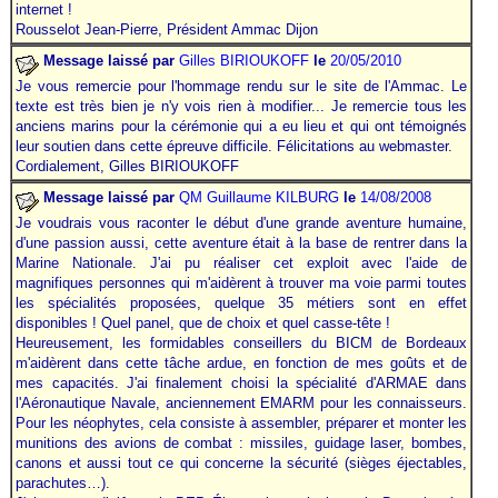
internet
.
!
Rousselot Jean-Pierre, Président Ammac Dijon
Message laissé par
Gilles BIRIOUKOFF
le
20/05/2010
Je vous remercie pour
l'hommage
rendu sur le site de l'Ammac. Le
texte est très bien je n'y vois rien à modifier... Je remercie tous les
anciens marins pour la cérémonie qui a eu lieu et qui ont témoignés
leur soutien dans cette épreuve difficile. Félicitations au webmaster.
Cordialement, Gilles BIRIOUKOFF
Message laissé par
QM Guillaume
KILBURG
le
14/08/2008
Je voudrais vous raconter le début d'une grande aventure humaine,
d'une passion aussi, cette aventure était à la base de rentrer dans la
Marine Nationale. J'ai pu réaliser cet exploit avec l'aide de
magnifiques personnes qui m'aidèrent à trouver ma voie parmi toutes
les spécialités proposées, quelque 35 métiers sont en effet
disponibles ! Quel panel, que de choix et quel casse-tête !
Heureusement, les formidables conseillers du BICM de Bordeaux
m'aidèrent dans cette tâche ardue, en fonction de mes goûts et de
mes capacités. J'ai finalement choisi la spécialité d'ARMAE dans
l'Aéronautique Navale, anciennement EMARM pour les connaisseurs.
Pour les néophytes, cela consiste à assembler, préparer et monter les
munitions des avions de combat : missiles, guidage laser, bombes,
canons et aussi tout ce qui concerne la sécurité (sièges éjectables,
parachutes…).