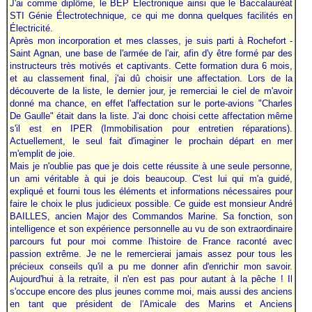
J'ai comme diplôme, le BEP Électronique ainsi que le Baccalauréat
STI Génie Électrotechnique, ce qui me donna quelques facilités en
Électricité.
Après mon incorporation et mes classes, je suis parti à Rochefort -
Saint Agnan, une base de l'armée de l'air, afin d'y être formé par des
instructeurs très motivés et captivants. Cette formation dura 6 mois,
et au classement final, j'ai dû choisir une affectation. Lors de la
découverte de la liste, le dernier jour, je remerciai le ciel de m'avoir
donné ma chance, en effet l'affectation sur le porte-avions "Charles
De Gaulle" était dans la liste. J'ai donc choisi cette affectation même
s'il est en IPER (Immobilisation pour entretien réparations).
Actuellement, le seul fait d'imaginer le prochain départ en mer
m'emplit de joie.
Mais je n'oublie pas que je dois cette réussite à une seule personne,
un ami véritable à qui je dois beaucoup. C'est lui qui m'a guidé,
expliqué et fourni tous les éléments et informations nécessaires pour
faire le choix le plus judicieux possible. Ce guide est monsieur André
BAILLES, ancien Major des Commandos Marine. Sa fonction, son
intelligence et son expérience personnelle au vu de son extraordinaire
parcours fut pour moi comme l'histoire de France raconté avec
passion extrême. Je ne le remercierai jamais assez pour tous les
précieux conseils qu'il a pu me donner afin d'enrichir mon savoir.
Aujourd'hui à la retraite, il n'en est pas pour autant à la pêche ! Il
s'occupe encore des plus jeunes comme moi, mais aussi des anciens
en tant que président de l'Amicale des Marins et Anciens