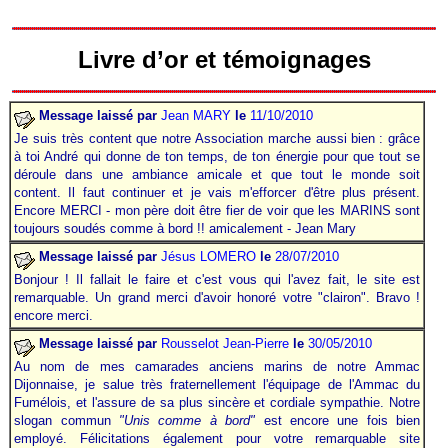
Livre d’or et témoignages
Message laissé par
Jean MARY
le
11/10/2010
Je suis très content que notre Association marche aussi bien
.
: grâce
à toi André qui donne de ton temps, de ton énergie pour que tout se
déroule dans une ambiance amicale et que tout le monde soit
content. Il faut continuer et je vais m'efforcer d'être plus présent.
Encore MERCI - mon père doit être fier de voir que les MARINS sont
toujours soudés comme à bord !! amicalement - Jean Mary
Message laissé par
Jésus LOMERO
le
28/07/2010
Bonjour ! Il fallait le faire et c'est vous qui l'avez fait, le site est
remarquable. Un grand merci d'avoir honoré votre "clairon". Bravo !
encore merci.
Message laissé par
Rousselot Jean-Pierre
le
30/05/2010
Au nom de mes camarades anciens marins de notre Ammac
Dijonnaise, je salue très fraternellement l'équipage de l'Ammac du
Fumélois, et l'assure de sa plus sincère et cordiale sympathie. Notre
slogan commun
"Unis comme à bord"
est encore une fois bien
employé. Félicitations également pour votre remarquable site