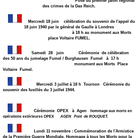
Pose du premier jalon régional
des crimes de la Das Reich.
Mercredi 18 juin
célébration du souvenir de l'appel du
18 juin 1940 par le général de Gaulle à Londres
à 18 h au monument aux Morts
place Voltaire FUMEL.
Samedi 28 juin
Cérémonie de célébration
des 50 ans du jumelage Fumel / Burghausen Fumel à 17 h
monument aux Morts Place
Voltaire Fumel.
Mercredi 3 juillet à 18 h Tournon Cérémonie du
souvenir des fusillés du 3 juillet 1944.
Cérémonie OPEX à Agen
hommage aux morts en
opérations extérieures OPEX
AGEN Pont de ROUQUET.
Lundi 11 novembre : Commémoration de l'Armistice
de la Première Guerre Mondiale, Hommage à tous les Morts pour la