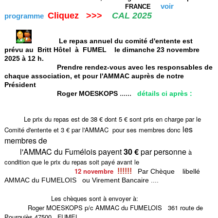
voir
FRANCE
Cliquez >>>
CAL 2025
programme
Le
repas annuel du comité d'entente est
prévu au Britt Hôtel à FUMEL
le dimanche 23 novembre
2025 à 12 h.
Prendre rendez-vous avec les responsables de
chaque association, et pour l'AMMAC auprès de notre
Président
......
Roger MOESKOPS
détails ci après :
Le prix du repas est de 38 € dont 5 € sont pris en charge par le
les
Comité d'entente et 3 € par l'AMMAC pour ses membres donc
membres de
l'AMMAC du Fumélois payent
30 €
par personne
à
condition que le prix du repas soit payé avant le
12 novembre
!!!!!!
Par Chèque
libellé
AMMAC du FUMELOIS ou Virement Bancaire ....
Les chèques sont à envoyer à:
Roger MOESKOPS p/c AMMAC du FUMELOIS 361 route de
Pourquiès 47500 FUMEL