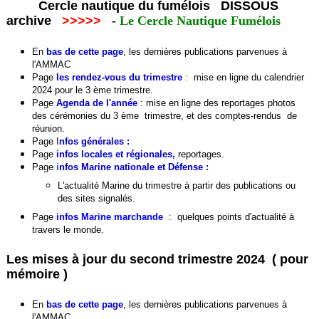
Cercle nautique du fumélois DISSOUS
archive
>>>>>
-
Le Cercle Nautique Fumélois
En
bas de cette page
, les dernières publications parvenues à
l'AMMAC
Page
les rendez-vous du trimestre
:
mise en ligne du calendrier
2024 pour le 3 ème trimestre.
Page
Agenda de l'année
: mise en ligne des reportages photos
des cérémonies du 3 ème trimestre, et des comptes-rendus de
réunion.
Page
I
nfos générales
:
Page
infos locales et régionales
,
reportages.
Page
i
nfos Marine nationale et Défense :
L'actualité Marine du trimestre à partir des publications ou
des sites signalés.
Page
infos Marine march
ande
:
quelques points d'actualité à
travers le monde.
Les mises
à jour du second trimestre 2024 ( pour
mémoire )
En
bas de cette page
, les dernières publications parvenues à
l'AMMAC