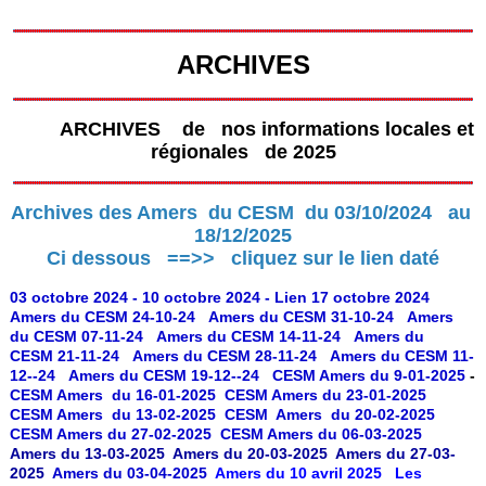
ARCHIVES
ARCHIVES de nos informations locales et
régionales de 2025
Archives des Amers du CESM du 03/10/2024 au
18/12/2025
Ci dessous ==>> cliquez sur le lien daté
03 octobre 2024
-
10 octobre 2024
-
Lien 17 octobre 2024
Amers du CESM 24-10-24
Amers du CESM 31-10-24
Amers
du CESM 07-11-24
Amers du CESM 14-11-24
Amers du
CESM 21-11-24
Amers du CESM 28-11-24
Amers du CESM 11-
12--24
Amers du CESM 19-12--24
CESM Amers du 9-01-2025
-
CESM Amers du 16-01-2025
CESM Amers du 23-01-2025
CESM Amers du 13-02-2025
CESM Amers du 20-02-2025
CESM Amers du 27-02-2025
CESM Amers du 06-03-2025
Amers du 13-03-2025
Amers du 20-03-2025
Amers du 27-03-
2025
Amers du 03-04-2025
Amers du 10 avril 2025
Les