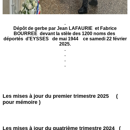
.
Dépôt de gerbe par Jean LAFAURIE et Fabrice
BOURREE devant la stèle des 1200 noms des
déportés d'EYSSES de mai 1944 ce samedi 22 février
2025.
.
.
.
.
Les mises à jour du premier trimestre 2025 (
pour mémoire )
Les mises
à jour du quatrième trimestre 2024 (