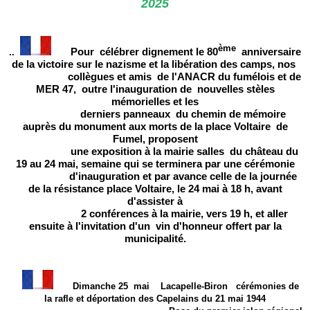
2025
ème
Pour
célébrer dignement le 80
anniversaire
..
de la victoire sur le nazisme et la libération des camps, nos
collègues et amis de l'ANACR du fumélois et de
MER 47, outre l'inauguration de nouvelles stèles
mémorielles et les
derniers panneaux du chemin de mémoire
auprès du monument aux morts de la place Voltaire de
Fumel, proposent
une exposition à la mairie salles du château du
19 au 24 mai, semaine qui se terminera par une cérémonie
d'inauguration et par avance celle de la journée
de la résistance place Voltaire, le 24 mai à 18 h, avant
d'assister à
2 conférences à la mairie, vers 19 h, et aller
ensuite à l'invitation d'un vin d'honneur offert par la
municipalité.
Dimanche 25 mai Lacapelle-Biron cérémonies de
la rafle et déportation des Capelains du 21 mai 1944