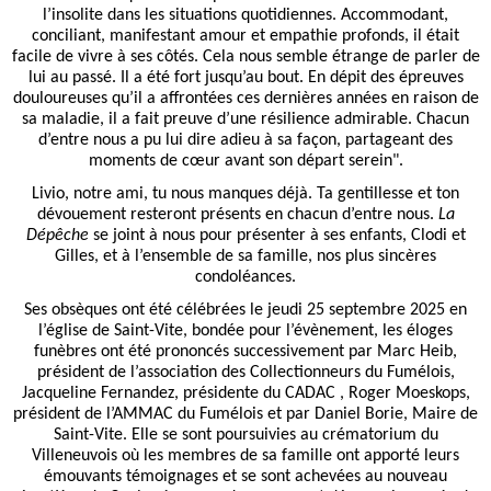
l’insolite dans les situations quotidiennes. Accommodant,
conciliant, manifestant amour et empathie profonds, il était
facile de vivre à ses côtés. Cela nous semble étrange de parler de
lui au passé. Il a été fort jusqu’au bout. En dépit des épreuves
douloureuses qu’il a affrontées ces dernières années en raison de
sa maladie, il a fait preuve d’une résilience admirable. Chacun
d’entre nous a pu lui dire adieu à sa façon, partageant des
moments de cœur avant son départ serein".
Livio, notre ami, tu nous manques déjà. Ta gentillesse et ton
dévouement resteront présents en chacun d’entre nous.
La
Dépêche
se joint à nous pour présenter à ses enfants, Clodi et
Gilles, et à l’ensemble de sa famille, nos plus sincères
condoléances.
Ses obsèques ont été célébrées le jeudi 25 septembre 2025 en
l’église de Saint-Vite, bondée pour l’évènement, les éloges
funèbres ont été prononcés successivement par Marc Heib,
président de l’association des Collectionneurs du Fumélois,
Jacqueline Fernandez, présidente du CADAC , Roger Moeskops,
président de l’AMMAC du Fumélois et par Daniel Borie, Maire de
Saint-Vite. Elle se sont poursuivies au crématorium du
Villeneuvois où les membres de sa famille ont apporté leurs
émouvants témoignages et se sont achevées au nouveau