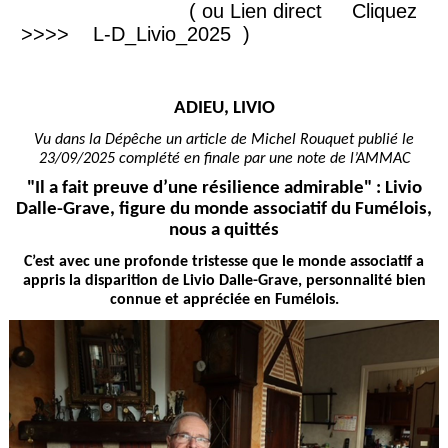
( ou Lien direct Cliquez
>>>>
L-D_Livio_2025
)
ADIEU, LIVIO
Vu dans la Dépêche un article de Michel Rouquet publié le
23/09/2025 complété en finale par une note de l’AMMAC
"Il a fait preuve d’une résilience admirable" : Livio
Dalle-Grave, figure du monde associatif du Fumélois,
nous a quittés
C’est avec une profonde tristesse que le monde associatif a
appris la disparition de Livio Dalle-Grave, personnalité bien
connue et appréciée en Fumélois.