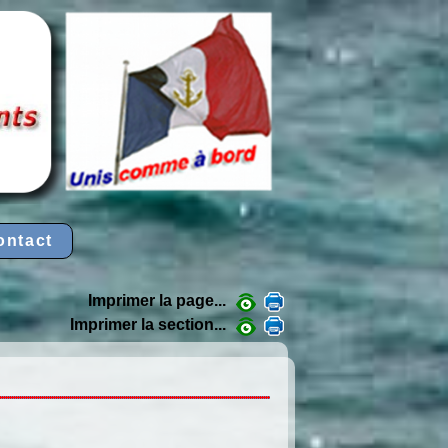
ontact
Imprimer la page...
Imprimer la section...