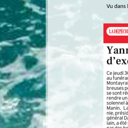
Vu dans la press