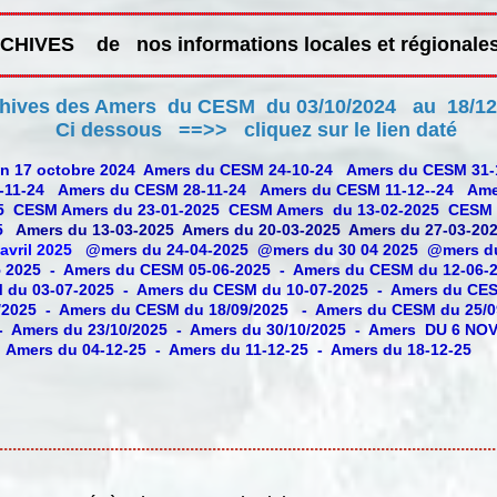
HIVES de nos informations locales et régionale
hives des Amers du CESM du 03/10/2024 au 18/12
Ci dessous ==>> cliquez sur le lien daté
en 17 octobre 2024
Amers du CESM 24-10-24
Amers du CESM 31-
-11-24
Amers du CESM 28-11-24
Amers du CESM 11-12--24
Ame
5
CESM Amers du 23-01-2025
CESM Amers du 13-02-2025
CESM 
5
Amers du 13-03-2025
Amers du 20-03-2025
Amers du 27-03-20
vril 2025
@mers du 24-04-2025
@mers du 30 04 2025
@mers du
5 2025 -
Amers du CESM 05-06-2025
-
Amers du CESM du 12-06-
 du 03-07-2025
-
Amers du CESM du 10-07-2025
-
Amers du CES
/2025
-
Amers du CESM du 18/09/2025
-
Amers du CESM du 25/0
-
Amers du 23/10/2025
-
Amers du 30/10/2025
-
Amers DU 6 NOV
-
Amers du 04-12-25
-
Amers du 11-12-25
-
Amers du 18-12-25
................................................................................................................