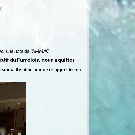
 "
 par une note de l’AMMAC
iatif du Fumélois, nous a quittés
personnalité bien connue et appréciée en