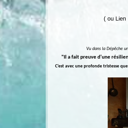
( ou Li
Vu dans la Dépêche un
"Il a fait preuve d’une résili
C’est avec une profonde tristesse que