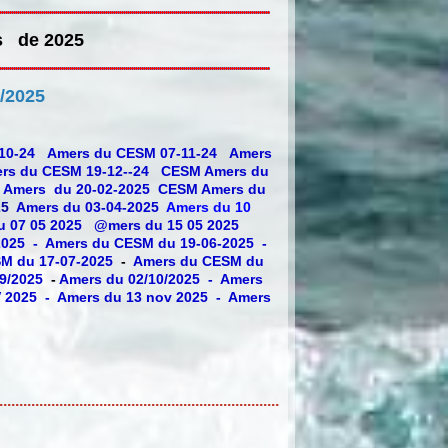
s de 2025
/2025
10-24
Amers du CESM 07-11-24
Amers
rs du CESM 19-12--24
CESM Amers du
Amers du 20-02-2025
CESM Amers du
25
Amers du 03-04-2025
Amers du 10
 07 05 2025
@mers du 15 05 2025
2025
-
Amers du CESM du 19-06-2025
-
M du 17-07-2025
-
Amers du CESM du
9/2025
-
Amers du 02/10/2025
-
Amers
 2025
-
Amers du 13 nov 2025
-
Amers
......................................................................