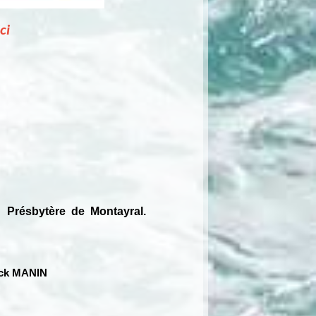
ici
 Présbytère de Montayral.
nnick MANIN