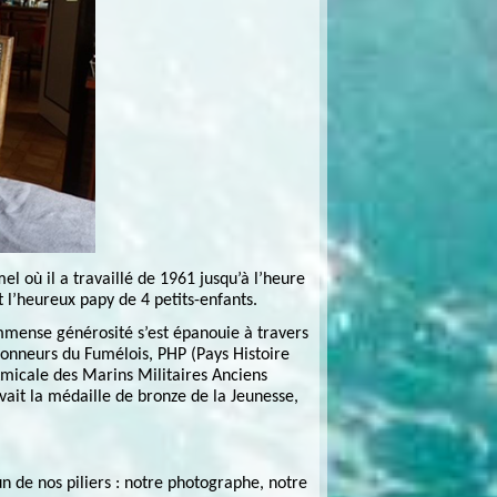
l où il a travaillé de 1961 jusqu’à l’heure
it l’heureux papy de 4 petits-enfants.
immense générosité s’est épanouie à travers
ionneurs du Fumélois, PHP (Pays Histoire
Amicale des Marins Militaires Anciens
vait la médaille de bronze de la Jeunesse,
un de nos piliers : notre photographe, notre