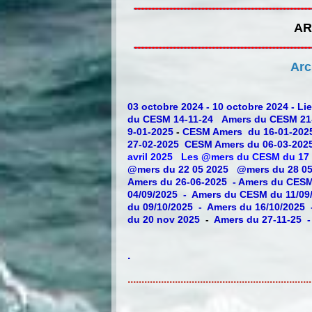
ARC
Arc
03 octobre 2024
-
10 octobre 2024
-
Li
du CESM 14-11-24
Amers du CESM 21
9-01-2025
-
CESM Amers du 16-01-202
27-02-2025
CESM Amers du 06-03-202
avril 2025
Les @mers du CESM du 17 a
@mers du 22 05 2025
@mers du 28 0
Amers du 26-06-2025
-
Amers du CESM
04/09/2025
-
Amers du CESM du 11/09
du 09/10/2025
-
Amers du 16/10/2025
du 20 nov 2025
-
Amers du 27-11-25
.
..................................................................