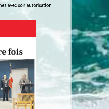
s avec son autorisation