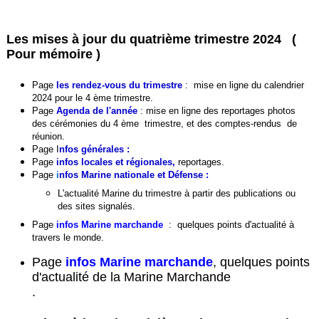
Les mises
à jour du quatrième trimestre 2024 (
Pour mémoire )
Page
les rendez-vous du trimestre
:
mise en ligne du calendrier
2024 pour le 4 ème trimestre.
Page
Agenda de l'année
: mise en ligne des reportages photos
des cérémonies du 4 ème trimestre, et des comptes-rendus de
réunion.
Page
I
nfos générales
:
Page
infos locales et régionales
,
reportages.
Page
i
nfos Marine nationale et Défense :
L'actualité Marine du trimestre à partir des publications ou
des sites signalés.
Page
infos Marine march
ande
:
quelques points d'actualité à
travers le monde.
Page
infos Marine marchande
, quelques points
d'actualité de la Marine Marchande
.