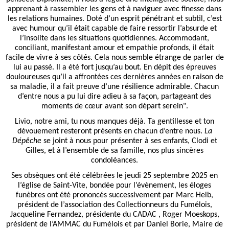
apprenant à rassembler les gens et à naviguer avec finesse dans
les relations humaines. Doté d’un esprit pénétrant et subtil, c’est
avec humour qu’il était capable de faire ressortir l’absurde et
l’insolite dans les situations quotidiennes. Accommodant,
conciliant, manifestant amour et empathie profonds, il était
facile de vivre à ses côtés. Cela nous semble étrange de parler de
lui au passé. Il a été fort jusqu’au bout. En dépit des épreuves
douloureuses qu’il a affrontées ces dernières années en raison de
sa maladie, il a fait preuve d’une résilience admirable. Chacun
d’entre nous a pu lui dire adieu à sa façon, partageant des
moments de cœur avant son départ serein".
Livio, notre ami, tu nous manques déjà. Ta gentillesse et ton
dévouement resteront présents en chacun d’entre nous.
La
Dépêche
se joint à nous pour présenter à ses enfants, Clodi et
Gilles, et à l’ensemble de sa famille, nos plus sincères
condoléances.
Ses obsèques ont été célébrées le jeudi 25 septembre 2025 en
l’église de Saint-Vite, bondée pour l’évènement, les éloges
funèbres ont été prononcés successivement par Marc Heib,
président de l’association des Collectionneurs du Fumélois,
Jacqueline Fernandez, présidente du CADAC , Roger Moeskops,
président de l’AMMAC du Fumélois et par Daniel Borie, Maire de