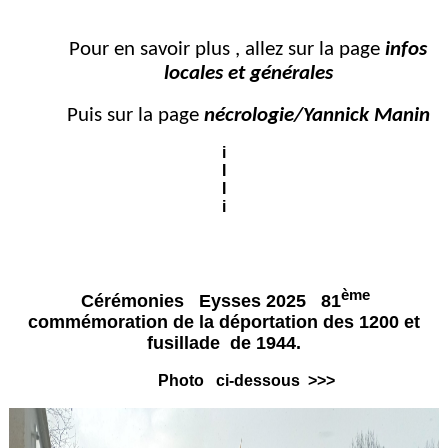
Pour en savoir plus , allez sur la page
infos
locales et générales
Puis sur la page
nécrologie/Yannick Manin
i
I
I
i
ème
Cérémonies
Eysses 2025
81
commémoration de la déportation des 1200 et
fusillade de 1944.
Photo ci-dessous >>>