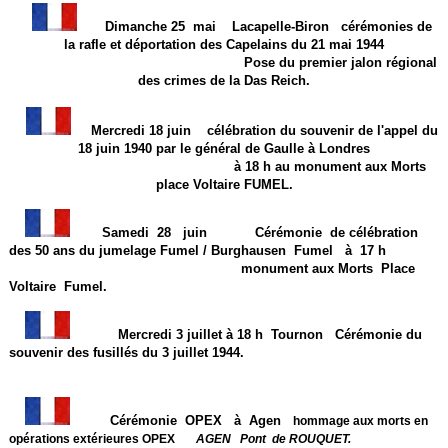
Dimanche 25 mai Lacapelle-Biron cérémonies de
la rafle et déportation des Capelains du 21 mai 1944
Pose du premier jalon régional
des crimes de la Das Reich.
Mercredi 18 juin
célébration du souvenir de l'appel du
18 juin 1940 par le général de Gaulle à Londres
à 18 h au monument aux Morts
place Voltaire FUMEL.
Samedi 28 juin
Cérémonie de célébration
des 50 ans du jumelage Fumel / Burghausen Fumel à 17 h
monument aux Morts Place
Voltaire Fumel.
Mercredi 3 juillet à 18 h Tournon Cérémonie du
souvenir des fusillés du 3 juillet 1944.
Cérémonie OPEX à Agen
hommage aux morts en
opérations extérieures OPEX
AGEN Pont de ROUQUET.