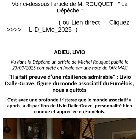
Voir ci-dessous l'article de M. ROUQUET " La
Dépêche "
( ou Lien direct Cliquez
>>>>
L-D_Livio_2025
)
ADIEU, LIVIO
Vu dans la Dépêche un article de Michel Rouquet publié le
23/09/2025 complété en finale par une note de l’AMMAC
"Il a fait preuve d’une résilience admirable" : Livio
Dalle-Grave, figure du monde associatif du Fumélois,
nous a quittés
C’est avec une profonde tristesse que le monde associatif a
appris la disparition de Livio Dalle-Grave, personnalité bien
connue et appréciée en Fumélois.