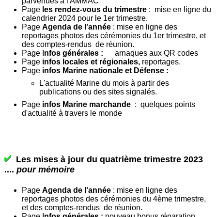
parvenues à l'AMMAC
Page
les rendez-vous du trimestre
:
mise en ligne du
calendrier 2024 pour le 1er trimestre.
Page
Agenda de l'année
: mise en ligne des
reportages photos des cérémonies du 1er trimestre, et
des comptes-rendus de réunion.
Page I
nfos générales
:
arnaques aux QR codes
Page
infos locales et régionales
,
reportages.
Page
infos Marine nationale et Défense :
L'actualité Marine du mois à partir des
publications ou des sites signalés.
Page
infos Marine march
ande
: quelques points
d'actualité à travers le monde
Les mises
à jour du quatrième trimestre 2023
....
pour mémoire
Page
Agenda de l'année
: mise en ligne des
reportages photos des cérémonies du 4ème trimestre,
et des comptes-rendus de réunion.
Page I
nfos générales
:
nouveau bonus réparation