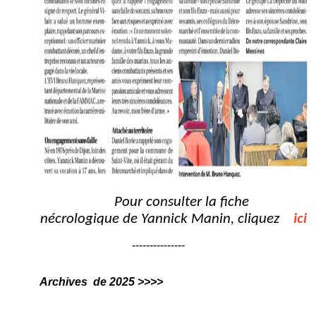
Pour consulter la fiche
nécrologique de Yannick Manin, cliquez
ici
---------------
Archives de 2025 >>>>