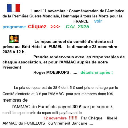
Lundi 11 novembre : Commémoration de l'Armistice
de la Première Guerre Mondiale, Hommage à tous les Morts pour la
voir
FRANCE
Cliquez >>>
CAL 2025
programme
Le
repas annuel du comité d'entente est
prévu au Britt Hôtel à FUMEL
le dimanche 23 novembre
2025 à 12 h.
Prendre rendez-vous avec les responsables de
chaque association, et pour l'AMMAC auprès de notre
Président
......
Roger MOESKOPS
détails ci après :
Le prix du repas est de 38 € dont 5 € sont pris en charge par le
les
Comité d'entente et 3 € par l'AMMAC pour ses membres donc
membres de
l'AMMAC du Fumélois payent
30 €
par personne
à
condition que le prix du repas soit payé avant le
12 novembre
!!!!!!
Par Chèque
libellé
AMMAC du FUMELOIS ou Virement Bancaire ....