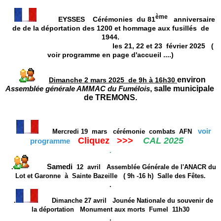
ème
EYSSES Cérémonies du 81
anniversaire
de de la déportation des 1200 et hommage aux fusillés de
1944.
les 21, 22 et 23 février 2025 (
voir programme en page d'accueil ....)
environ
Dimanche 2 mars 2025 de 9h à 16h30
Assemblée générale AMMAC du Fumélois
, salle municipale
de TREMONS.
voir
Mercredi 19 mars
cérémonie
combats AFN
Cliquez >>>
CAL 2025
programme
.
Samedi
.
12 avril Assemblée Générale de l'ANACR du
Lot et Garonne à Sainte Bazeille ( 9h -16 h) Salle des Fêtes.
.
.
Dimanche 27 avril Jounée Nationale du souvenir de
la déportation Monument aux morts Fumel 11h30
.