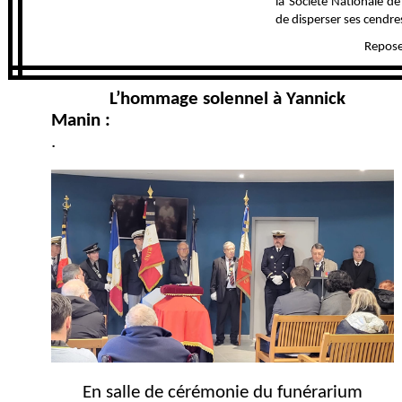
la Société Nationale d
de disperser ses cendre
Repose
L’hommage solennel à Yannick
Manin :
.
En salle de cérémonie du funérarium