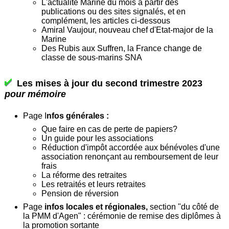
L'actualité Marine du mois à partir des
publications ou des sites signalés, et en
complément, les articles ci-dessous
Amiral Vaujour, nouveau chef d'Etat-major de la
Marine
Des Rubis aux Suffren, la France change de
classe de sous-marins SNA
Les mises
à jour du second trimestre 2023
pour mémoire
Page I
nfos générales
:
Que faire en cas de perte de papiers?
Un guide pour les associations
Réduction d'impôt accordée aux bénévoles d'une
association renonçant au remboursement de leur
frais
La réforme des retraites
Les retraités et leurs retraites
Pension de réversion
Page
infos locales et régionales
,
section "du côté de
la PMM d'Agen" : cérémonie de remise des diplômes à
la promotion sortante