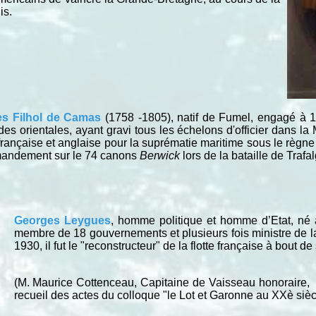
is.
les Filhol de Camas
(1758 -1805), natif de Fumel, engagé à 1
orientales, ayant gravi tous les échelons d'officier dans la M
rançaise et anglaise pour la suprématie maritime sous le règne 
mandement sur le 74 canons
Berwick
lors de la bataille de Trafa
Georges Leygues
, homme politique et homme d’Etat, né à
membre de 18 gouvernements et plusieurs fois ministre de l
1930, il fut le "reconstructeur" de la flotte française à bout de
(M. Maurice Cottenceau, Capitaine de Vaisseau honoraire, a 
recueil des actes du colloque "le Lot et Garonne au XXè sièc