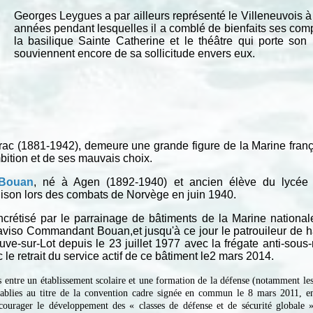
Georges Leygues a par ailleurs représenté le Villeneuvois
années pendant lesquelles il a comblé de bienfaits ses compatr
la basilique Sainte Catherine et le théâtre qui porte so
souviennent encore de sa sollicitude envers eux.
érac (1881-1942), demeure une grande figure de la Marine frança
bition et de ses mauvais choix.
Bouan
, né à Agen (1892-1940) et ancien élève du lycée 
ison lors des combats de Norvège en juin 1940.
rétisé par le parrainage de bâtiments de la Marine nationale
l’aviso Commandant Bouan,et jusqu'à ce jour le patrouileur 
uve-sur-Lot depuis le 23 juillet 1977 avec la frégate anti-so
 le retrait du service actif de ce bâtiment le2 mars 2014.
es entre un établissement scolaire et une formation de la défense (notamment les
établies au titre de la convention cadre signée en commun le 8 mars 2011, en
courager le développement des « classes de défense et de sécurité globale »,