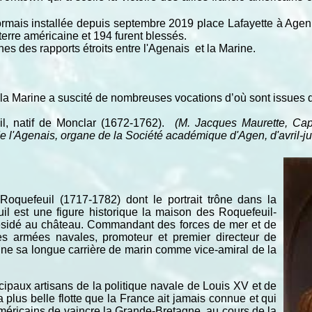
ais installée depuis septembre 2019 place Lafayette à Agen p
 terre américaine et 194 furent blessés.
nes des rapports étroits entre l'Agenais et la Marine.
 la Marine a suscité de nombreuses vocations d’où sont issues 
il, natif de Monclar (1672-1762).
(M. Jacques Maurette, Capi
l'Agenais, organe de la Société académique d'Agen, d'avril-ju
oquefeuil (1717-1782) dont le portrait trône dans la
l est une figure historique la maison des Roquefeuil-
 résidé au château. Commandant des forces de mer et de
des armées navales, promoteur et premier directeur de
mine sa longue carrière de marin comme vice-amiral de la
cipaux artisans de la politique navale de Louis XV et de
a plus belle flotte que la France ait jamais connue et qui
américains de vaincre la Grande-Bretagne, au cours de la