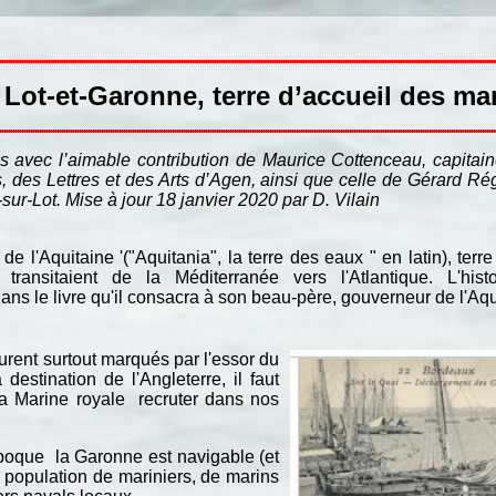
Lot-et-Garonne, terre d’accueil des ma
és avec l’aimable contribution de Maurice Cottenceau, capitain
des Lettres et des Arts d’Agen, ainsi que celle de Gérard R
r-Lot. Mise à jour 18 janvier 2020 par D. Vilain
 l'Aquitaine '("Aquitania", la terre des eaux " en latin), terre
nsitaient de la Méditerranée vers l'Atlantique. L'histo
dans le livre qu'il consacra à son beau-père, gouverneur de l'Aq
urent surtout marqués par l'essor du
stination de l'Angleterre, il faut
 la Marine royale recruter dans nos
 époque la Garonne est navigable (et
ne population de mariniers, de marins