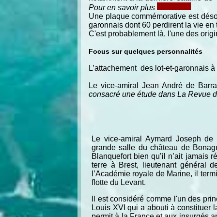
Pour en savoir plus
Une plaque commémorative est désorm
garonnais dont 60 perdirent la vie en
C'est probablement là, l'une des origi
Focus sur quelques personnalités
L’attachement des lot-et-garonnais à
Le vice-amiral Jean André de Barra
consacré une étude dans La Revue de 
Le vice-amiral Aymard Joseph de R
grande salle du château de Bonagui
Blanquefort bien qu’il n’ait jamais
terre à Brest, lieutenant général 
l’Académie royale de Marine, il ter
flotte du Levant.
Il est considéré comme l'un des prin
Louis XVI qui a abouti à constituer l
permit à la France et aux insurgés 