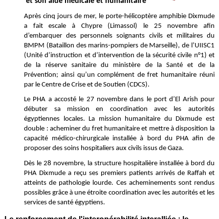
et son aide médicale et humanitaire
Après cinq jours de mer, le porte-hélicoptère amphibie Dixmude
a fait escale à Chypre (Limassol) le 25 novembre afin
d’embarquer des personnels soignants civils et militaires du
BMPM (Bataillon des marins-pompiers de Marseille), de l’UIISC1
(Unité d’instruction et d’intervention de la sécurité civile n°1) et
de la réserve sanitaire du ministère de la Santé et de la
Prévention; ainsi qu’un complément de fret humanitaire réuni
par le Centre de Crise et de Soutien (CDCS).
Le PHA a accosté le 27 novembre dans le port d’El Arish pour
débuter sa mission en coordination avec les autorités
égyptiennes locales. La mission humanitaire du Dixmude est
double : acheminer du fret humanitaire et mettre à disposition la
capacité médico-chirurgicale installée à bord du PHA afin de
proposer des soins hospitaliers aux civils issus de Gaza.
Dès le 28 novembre, la structure hospitalière installée à bord du
PHA Dixmude a reçu ses premiers patients arrivés de Raffah et
atteints de pathologie lourde. Ces acheminements sont rendus
possibles grâce à une étroite coordination avec les autorités et les
services de santé égyptiens.