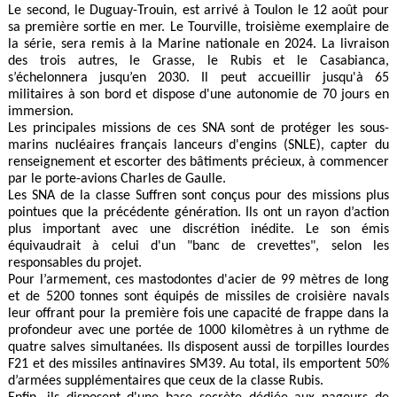
Le second, le Duguay-Trouin, est arrivé à Toulon le 12 août pour
sa première sortie en mer. Le
Tourville, troisième exemplaire de
la série, sera remis à la Marine nationale en 2024. La livraison
des trois autres, le Grasse, le Rubis et le Casabianca,
s’échelonnera jusqu’en 2030. Il peut accueillir jusqu'à 65
militaires à son bord et dispose d'une autonomie de 70 jours en
immersion.
Les principales missions de ces SNA sont de protéger les sous-
marins nucléaires français lanceurs d'engins (SNLE), capter du
renseignement et escorter des bâtiments précieux, à commencer
par le porte-avions Charles de Gaulle.
Les SNA de la classe Suffren sont conçus pour des missions plus
pointues que la précédente génération. Ils ont un rayon d’action
plus important avec une discrétion inédite. Le son émis
équivaudrait à celui d'un "banc de crevettes", selon les
responsables du projet.
Pour l’armement, ces mastodontes d'acier de 99 mètres de long
et de 5200 tonnes sont équipés de missiles de croisière navals
leur offrant pour la première fois une capacité de frappe dans la
profondeur avec une portée de 1000 kilomètres à un rythme de
quatre salves simultanées. Ils disposent aussi de torpilles lourdes
F21 et des missiles antinavires SM39. Au total, ils emportent 50%
d’armées supplémentaires que ceux de la classe Rubis.