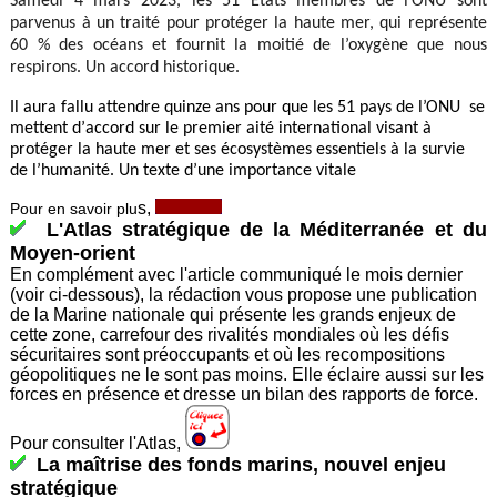
Samed
i 4
m
ars 202
3
,
les 5
1
États m
e
mbres de l’ONU so
n
t
p
arvenus à un trai
t
é po
u
r
p
rotéger la haute mer, qui
r
e
pré
se
nte
60 % des océans
e
t fou
r
nit la mo
i
tié de l’ox
y
gène que nous
r
es
p
irons.
U
n accord his
t
orique.
Il aura fallu a
t
tendre
qu
inze
a
ns po
u
r q
u
e les 51 pays de l’ONU se
m
e
t
t
ent d’
a
cc
ord sur le
premier
aité international vi
s
ant à
protéger la hau
t
e mer
e
t s
e
s é
c
o
s
ystèmes es
s
enti
e
ls
à
la survie
d
e l’h
u
manité. Un texte d’une importan
c
e vitale
s,
Pour en savoir plu
L'Atlas stratégique de la Méditerranée et du
Moyen-orient
En complément avec l'article communiqué le mois dernier
(voir ci-dessous), la rédaction vous propose une publication
de la Marine nationale qui présente les grands enjeux de
cette zone, carrefour des rivalités mondiales où les défis
sécuritaires sont préoccupants et où les recompositions
géopolitiques ne le sont pas moins. Elle éclaire aussi sur les
forces en présence et dresse un bilan des rapports de force.
Pour consulter l'Atlas,
La maîtrise des fonds marins, nouvel enjeu
stratégique