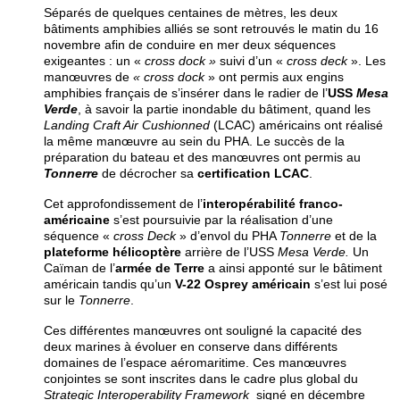
Séparés de quelques centaines de mètres, les deux
bâtiments amphibies alliés se sont retrouvés le matin du 16
novembre afin de conduire en mer deux séquences
exigeantes : un «
cross dock »
suivi d’un «
cross deck
». Les
manœuvres de
« cross dock
» ont permis aux engins
amphibies français de s’insérer dans le radier de l’
USS
Mesa
Verde
, à savoir la partie inondable du bâtiment, quand les
Landing Craft Air Cushionned
(LCAC) américains ont réalisé
la même manœuvre au sein du PHA. Le succès de la
préparation du bateau et des manœuvres ont permis au
Tonnerre
de décrocher sa
certification LCAC
.
Cet approfondissement de l’
interopérabilité franco-
américaine
s’est poursuivie par la réalisation d’une
séquence «
cross Deck
» d’envol du PHA
Tonnerre
et de la
plateforme hélicoptère
arrière de l’USS
Mesa Verde.
Un
Caïman de l’
armée de Terre
a ainsi apponté sur le bâtiment
américain tandis qu’un
V-22 Osprey américain
s’est lui posé
sur le
Tonnerre
.
Ces différentes manœuvres ont souligné la capacité des
deux marines à évoluer en conserve dans différents
domaines de l’espace aéromaritime. Ces manœuvres
conjointes se sont inscrites dans le cadre plus global du
Strategic Interoperability Framework
signé en décembre