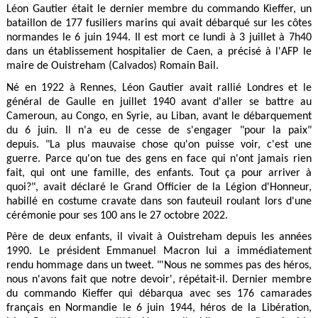
Léon Gautier était le dernier membre du commando Kieffer, un
bataillon de 177 fusiliers marins qui avait débarqué sur les côtes
normandes le 6 juin 1944. Il est mort ce lundi à 3 juillet à 7h40
dans un établissement hospitalier de Caen, a précisé à l'AFP le
maire de Ouistreham (Calvados) Romain Bail.
Né en 1922 à Rennes, Léon Gautier avait rallié Londres et le
général de Gaulle en juillet 1940 avant d'aller se battre au
Cameroun, au Congo, en Syrie, au Liban, avant le débarquement
du 6 juin. Il n'a eu de cesse de s'engager "pour la paix"
depuis. "La plus mauvaise chose qu'on puisse voir, c'est une
guerre. Parce qu'on tue des gens en face qui n'ont jamais rien
fait, qui ont une famille, des enfants. Tout ça pour arriver à
quoi?", avait déclaré le Grand Officier de la Légion d'Honneur,
habillé en costume cravate dans son fauteuil roulant lors d'une
cérémonie pour ses 100 ans le 27 octobre 2022.
Père de deux enfants, il vivait à Ouistreham depuis les années
1990. Le président Emmanuel Macron lui a immédiatement
rendu hommage dans un tweet. "'Nous ne sommes pas des héros,
nous n'avons fait que notre devoir', répétait-il. Dernier membre
du commando Kieffer qui débarqua avec ses 176 camarades
français en Normandie le 6 juin 1944, héros de la Libération,