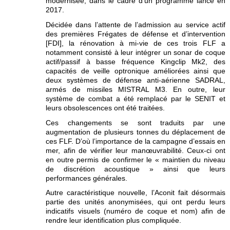
modernisée, dans le cadre d’un programme lancé en
2017.
Décidée dans l’attente de l’admission au service actif
des premières Frégates de défense et d’intervention
[FDI], la rénovation à mi-vie de ces trois FLF a
notamment consisté à leur intégrer un sonar de coque
actif/passif à basse fréquence Kingclip Mk2, des
capacités de veille optronique améliorées ainsi que
deux systèmes de défense anti-aérienne SADRAL,
armés de missiles MISTRAL M3. En outre, leur
système de combat a été remplacé par le SENIT et
leurs obsolescences ont été traitées.
Ces changements se sont traduits par une
augmentation de plusieurs tonnes du déplacement de
ces FLF. D’où l’importance de la campagne d’essais en
mer, afin de vérifier leur manœuvrabilité. Ceux-ci ont
en outre permis de confirmer le « maintien du niveau
de discrétion acoustique » ainsi que leurs
performances générales.
Autre caractéristique nouvelle, l’Aconit fait désormais
partie des unités anonymisées, qui ont perdu leurs
indicatifs visuels (numéro de coque et nom) afin de
rendre leur identification plus compliquée.