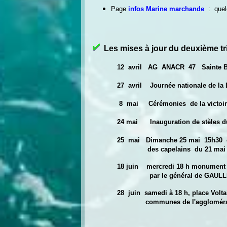
Page
infos Marine march
ande
:
quel
Les mises à jour du deuxième t
12 avril AG ANACR 47 Sainte Ba
27 avril Journée nationale de la D
8 mai Cérémonies de la victoire
24 mai Inauguration de stèles du che
25 mai Dimanche 25 mai 15h30 cérémon
des capelains du 21 mai 1944
18 juin mercredi 18 h monument aux Mo
par le général de GAULLE, d
28 juin samedi à 18 h, place Voltaire
communes de l'agglomération fumélo