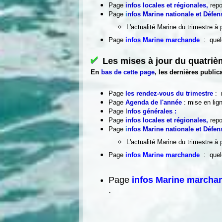
Page
infos locales et régionales
,
repo
Page
i
nfos Marine nationale et Défen
L'actualité Marine du trimestre à 
Page
infos Marine march
ande
:
quel
Les mises
à jour du quatri
En
bas de cette page
, les dernières publ
Page
les rendez-vous du trimestre
:
m
Page
Agenda de l'année
: mise en lig
Page
I
nfos générales
:
Page
infos locales et régionales
,
repo
Page
i
nfos Marine nationale et Défen
L'actualité Marine du trimestre à 
Page
infos Marine march
ande
:
quel
Page
infos Marine marcha
.