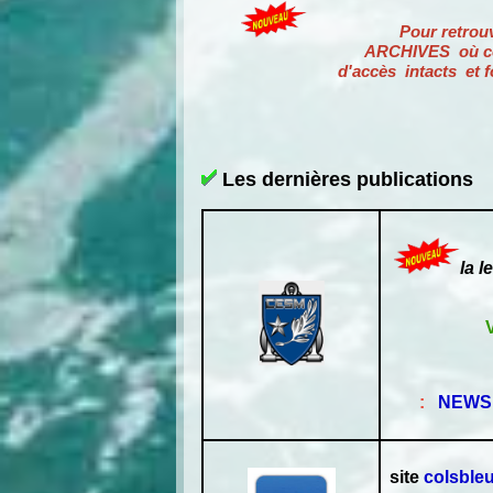
Pour retrouver les i
ARCHIVES où ces mises à jou
d'accès intacts et fonc
Les dernières publications
la 
:
NEWSL
site
colsbleus