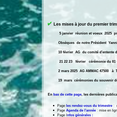
Les mises à jour du premier tri
5 janvier réunion et voeux 2025 p
Obsèques de notre Président Yannic
10 février AG du comité d'entente du
21 22 23 février cérémonie du 81 ème an
2 mars 2025 AG AMMAC 47500 à T
19 mars cérémonies du souvenir des
En
bas de cette page
, les dernières publ
Page
les rendez-vous du trimestre
:
m
Page
Agenda de l'année
: mise en lig
Page
I
nfos générales
: