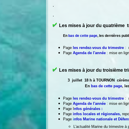
.
.
Les mises à jour du quatrième
En
bas de cette page
, les dernières pub
Page
les rendez-vous du trimestre
:
Page
Agenda de l'année
: mise en lig
Les mises à jour du troisième
3 juillet 18 h à TOURNON cérémonie
En
bas de cette page
, l
Page
les rendez-vous du trimestre
:
Page
Agenda de l'année
: mise en lig
Page
I
nfos générales
:
Page
infos locales et régionales
,
repo
Page
i
nfos Marine nationale et Défen
L'actualité Marine du trimestre à 