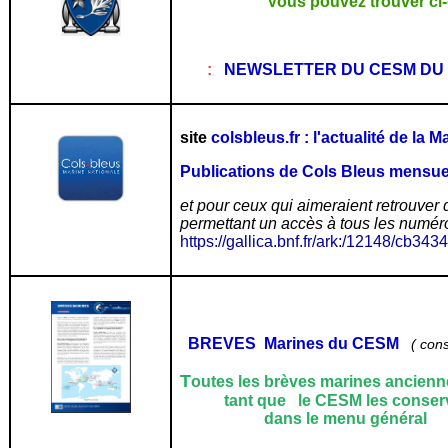
Vous pouvez trouver ci
:
NEWSLETTER DU CESM DU 1
site
colsbleus.fr : l'actualité de la 
Publications de
Cols Bleus mensu
et pour ceux qui aimeraient retrouver 
permettant un accès à tous les numér
https://gallica.bnf.fr/ark:/12148/cb3
BREVES Marines du CESM
( con
T
outes les brèves marines ancienne
tant que le CESM les conserve "
dans le menu généra