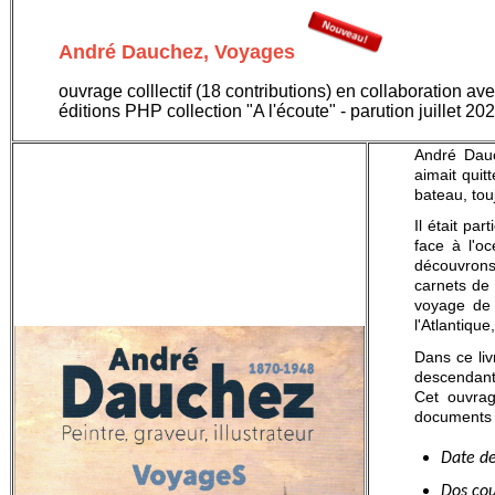
André Dauchez, Voyages
ouvrage colllectif (18 contributions) en collaboration a
éditions PHP collection "A l'écoute" - parution juillet 20
André Dauc
aimait quit
bateau, tou
Il était pa
face à l'o
découvrons
carnets de 
voyage de 
l'Atlantique,
Dans ce liv
descendant
Cet ouvrage
documents 
Date de
Dos cou