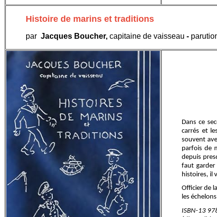
Histoire de marins et traditions
par
Jacques Boucher,
capitaine de vaisseau
-
parutio
Dans ce sec
carrés et l
souvent ave
parfois de 
depuis presq
faut garder 
histoires, i
Officier de 
les échelon
ISBN-13 978