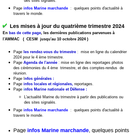
des sites signalés.
Page
infos Marine march
ande
:
quelques points d'actualité à
travers le monde.
Les mises
à jour du quatrième trimestre 2024
En
bas de cette page
, les dernières publications parvenues à
l'AMMAC ( CESM jusqu'au 10 octobre 2024 )
Page
les rendez-vous du trimestre
:
mise en ligne du calendrier
2024 pour le 4 ème trimestre.
Page
Agenda de l'année
: mise en ligne des reportages photos
des cérémonies du 4 ème trimestre, et des comptes-rendus de
réunion.
Page
I
nfos générales
:
Page
infos locales et régionales
,
reportages.
Page
i
nfos Marine nationale et Défense :
L'actualité Marine du trimestre à partir des publications ou
des sites signalés.
Page
infos Marine march
ande
:
quelques points d'actualité à
travers le monde.
Page
infos Marine marchande
, quelques points