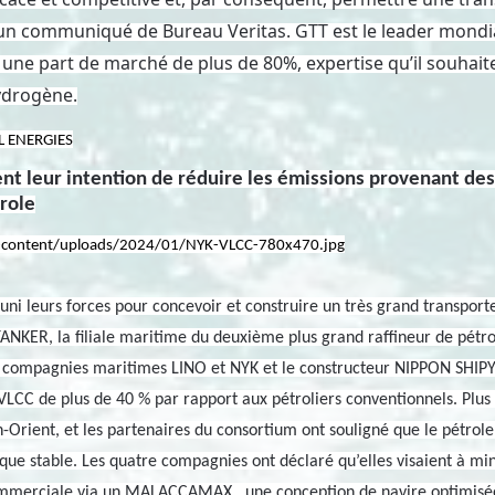
 un communiqué de Bureau Veritas. GTT est le leader mond
 une part de marché de plus de 80%, expertise qu’il souhait
hydrogène.
AL ENERGIES
ent leur intention de réduire les émissions provenant des
role
uni leurs forces pour concevoir et construire un très grand transport
NKER, la filiale maritime du deuxième plus grand raffineur de pét
 compagnies maritimes LINO et NYK et le constructeur NIPPON SHIPYA
 VLCC de plus de 40 % par rapport aux pétroliers conventionnels. Plu
rient, et les partenaires du consortium ont souligné que le pétrole 
ue stable. Les quatre compagnies ont déclaré qu’elles visaient à min
ommerciale via un MALACCAMAX, une conception de navire optimisée