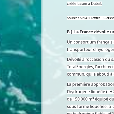
créée basée à Dubaï.
Source : SPLASH extra – Clarks
B ) La France dévoile 
Un consortium français d
transporteur d’hydrogèn
Dévoilé à l’occasion du 
TotalEnergies, l’archite
commun, qui a abouti à 
La première approbatio
l’hydrogène liquéfié (L
de 150 000 m³ équipé du
sous forme liquéfiée, à 
en hydrogène fiable, eff