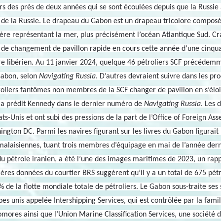
s des près de deux années qui se sont écoulées depuis que la Russie 
 de la Russie. Le drapeau du Gabon est un drapeau tricolore composé 
ière représentant la mer, plus précisément l’océan Atlantique Sud. C
on de changement de pavillon rapide en cours cette année d’une cinqua
tre libérien. Au 11 janvier 2024, quelque 46 pétroliers SCF précédem
Gabon, selon
Navigating Russia
. D’autres devraient suivre dans les pr
oliers fantômes non membres de la SCF changer de pavillon en s’éloig
, a prédit Kennedy dans le dernier numéro de
Navigating Russia
. Les 
tats-Unis et ont subi des pressions de la part de l’Office of Foreign 
ington DC. Parmi les navires figurant sur les livres du Gabon figurait
malaisiennes, tuant trois membres d’équipage en mai de l’année derni
du pétrole iranien, a été l’une des images maritimes de 2023, un rappe
ières données du courtier BRS suggèrent qu’il y a un total de 675 pétro
% de la flotte mondiale totale de pétroliers.
Le Gabon sous-traite ses 
es unis appelée Intershipping Services, qui est contrôlée par la famil
mores ainsi que l’Union Marine Classification Services, une société 