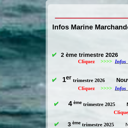
Infos Marine Marchand
2 ème trimestre 2026
Cliquez
>>>>
Infos
er
1
Nou
trimestre 2026
Cliquez
>>>>
Infos
4
ème
trimestre 2025
Cliq
ème
3
N
trimestre 2025