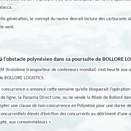
alacca.
e génération, le concept du navire devrait inclure des carburants al
le vent.
à l’obstacle polynésien dans sa poursuite de BOLLORE LO
 (troisième transporteur de conteneurs mondial) s’est heurté aux a
t de BOLLORE LOGISTICS.
la concurrence a annoncé cette semaine qu’elle bloquerait l’opérat
 de ligne, la Panama Direct Line, ou ne vende la filiale de Bolloré da
r une clause de non-concurrence en Polynésie pour une durée de ci
s concurrentiels élevés d’éviction des concurrents au détriment d’une a
ompte, aux consommateurs ».