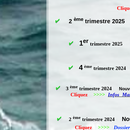
Cliq
ème
2
trimestre 2
er
1
trimestre 20
4
ème
trimestre 20
C
ème
3
trimestre 2024
Nouve
Cliquez
>>>>
Infos Ma
ème
No
2
trimestre 2024
Cliquez
>>>>
Dossie