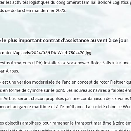
les activités logistiques du conglomérat familial Bolloré Logistics 
rds de dollars) en mai dernier 2023.
e plus important contrat d’assistance au vent à ce jour
eyfus Armateurs (LDA) installera « Norsepower Rotor Sails » sur une no
par Airbus.
 est une version modernisée de l’ancien concept de rotor Flettner qui 
s en forme de cylindre sur le pont. Les nouveaux navires à faibles émi
r Airbus, seront chacun propulsés par une combinaison de six voile
nnant au gazole maritime et à l’e-méthanol. La société chinoise Wuch
 des objectifs ambitieux pour ramener le transport maritime à zéro émi