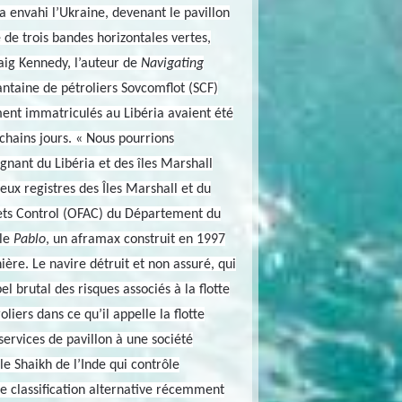
a envahi l’Ukraine, devenant le pavillon
de trois bandes horizontales vertes,
raig Kennedy, l’auteur de
Navigating
ntaine de pétroliers Sovcomflot (SCF)
ment immatriculés au Libéria avaient été
ochains jours. « Nous pourrions
nant du Libéria et des îles Marshall
deux registres des Îles Marshall et du
Assets Control (OFAC) du Département du
 le
Pablo
, un aframax construit en 1997
ère. Le navire détruit et non assuré, qui
l brutal des risques associés à la flotte
liers dans ce qu’il appelle la flotte
services de pavillon à une société
le Shaikh de l’Inde qui contrôle
de classification alternative récemment