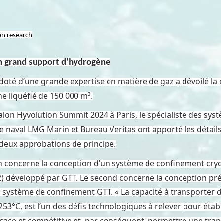
on research
un grand support d’hydrogène
oté d’une grande expertise en matière de gaz a dévoilé la 
e liquéfié de 150 000 m³.
salon Hyvolution Summit 2024 à Paris, le spécialiste des sy
cte naval LMG Marin et Bureau Veritas ont apporté les détai
deux approbations de principe.
n concerne la conception d’un système de confinement c
H2) développé par GTT. Le second concerne la conception pr
 système de confinement GTT. « La capacité à transporter 
-253°C, est l’un des défis technologiques à relever pour ét
icace et compétitive et, par conséquent, permettre une tran