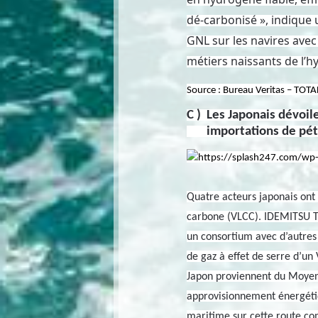
dé-carbonisé », indique
GNL sur les navires avec
métiers naissants de l’
Source : Bureau Veritas – TOT
C ) Les Japonais dévoil
importations de pét
Quatre acteurs japonais ont 
carbone (VLCC). IDEMITSU TA
un consortium avec d’autres
de gaz à effet de serre d’un
Japon proviennent du Moyen-O
approvisionnement énergétiq
maritime sur cette route c