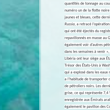
quantités de tonnage au cour
numéro un de la flotte noire
jaunes et bleues, cette dern
Russia
, a retracé l’opérati
qui ont été éjectés du regis
repavillonnés en masse au 
également voir d’autres pétr
dans les semaines à venir »
Libéria ont leur siège aux É
Trésor des États-Unis à Wash
qui a explosé dans les eaux 
a l’habitude de transporter 
de pétroliers noirs. Les dern
grise, ce qui représente 7,4 
enregistrée aux Émirats arab
également le pavillon des Co