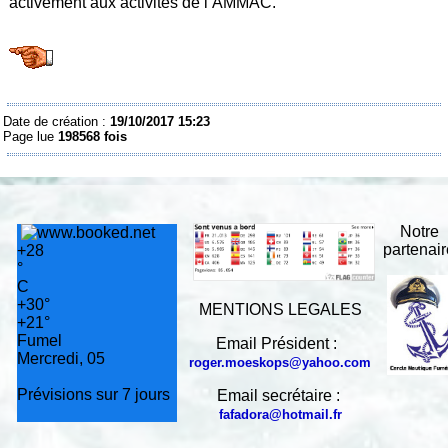
activement aux activités de l’AMMAC.
Date de création :
19/10/2017 15:23
Page lue
198568 fois
Notre
partenai
+
28
°
C
+
30°
MENTIONS LEGALES
+
21°
Fumel
Email Président :
Mercredi, 05
roger.moeskops@yahoo.com
Prévisions sur 7 jours
Email secrétaire :
fafadora@hotmail.fr