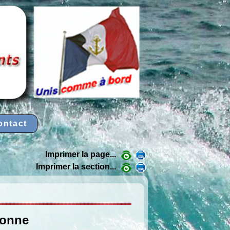
ontact
Imprimer la page...
Imprimer la section...
ronne