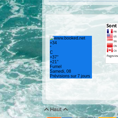
+
34
°
C
+
37°
+
21°
Fumel
Samedi, 08
Prévisions sur 7 jours
Haut

