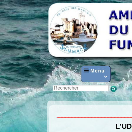
Menu

L’UD