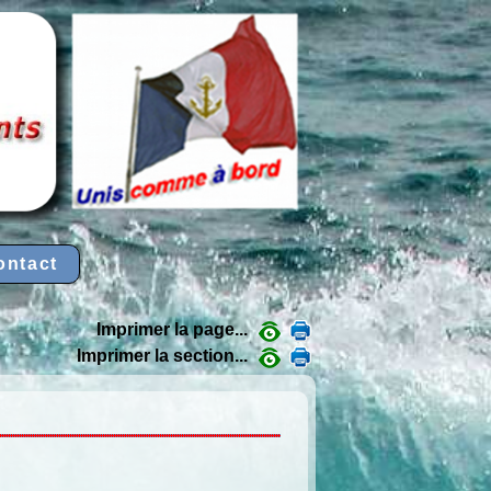
ontact
Imprimer la page...
Imprimer la section...