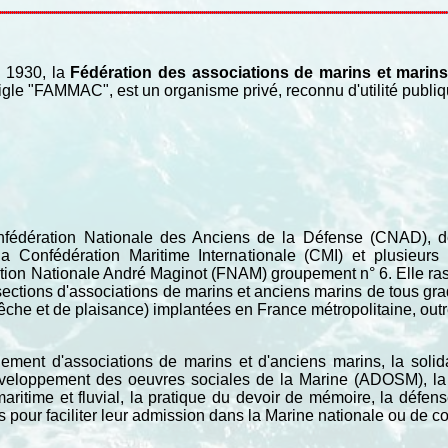
 1930, la
Fédération des associations de marins et marin
igle "FAMMAC", est un organisme privé, reconnu d'utilité publ
édération Nationale des Anciens de la Défense (CNAD), d
Confédération Maritime Internationale (CMI) et plusieurs 
ation Nationale André Maginot (FNAM) groupement n° 6. Elle r
sections d'associations de marins et anciens marins de tous gr
he et de plaisance) implantées en France métropolitaine, outre
ement d'associations de marins et d'anciens marins, la solid
développement des oeuvres sociales de la Marine (ADOSM), la 
maritime et fluvial, la pratique du devoir de mémoire, la défe
nes pour faciliter leur admission dans la Marine nationale ou de 