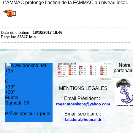
L’AMMAC prolonge l’action de la FAMMAC au niveau local.
Date de création :
18/10/2017 18:46
Page lue
22847 fois
Notre
partenai
+
35
°
C
+
36°
MENTIONS LEGALES
+
20°
Fumel
Email Président :
Samedi, 08
roger.moeskops@yahoo.com
Prévisions sur 7 jours
Email secrétaire :
fafadora@hotmail.fr