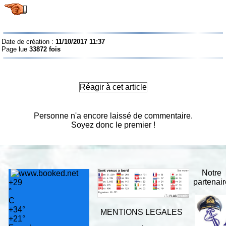
Date de création :
11/10/2017 11:37
Page lue
33872 fois
Réagir à cet article
Personne n'a encore laissé de commentaire.
Soyez donc le premier !
Notre
partenai
+
29
°
C
+
34°
MENTIONS LEGALES
+
21°