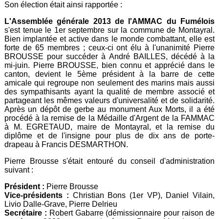
Son élection était ainsi rapportée :
L'Assemblée générale 2013 de l'AMMAC du Fumélois
s'est tenue le 1er septembre sur la commune de Montayral.
Bien implantée et active dans le monde combattant, elle est
forte de 65 membres ; ceux-ci ont élu à l'unanimité Pierre
BROUSSE pour succéder à André BAILLES, décédé à la
mi-juin. Pierre BROUSSE, bien connu et apprécié dans le
canton, devient le 5ème président à la barre de cette
amicale qui regroupe non seulement des marins mais aussi
des sympathisants ayant la qualité de membre associé et
partageant les mêmes valeurs d'universalité et de solidarité.
Après un dépôt de gerbe au monument Aux Morts, il a été
procédé à la remise de la Médaille d'Argent de la FAMMAC
à M. EGRETAUD, maire de Montayral, et la remise du
diplôme et de l'insigne pour plus de dix ans de porte-
drapeau à Francis DESMARTHON.
Pierre Brousse s'était entouré du conseil d'administration
suivant :
Président :
Pierre Brousse
Vice-présidents :
Christian Bons (1er VP), Daniel Vilain,
Livio Dalle-Grave, Pierre Delrieu
Secrétaire :
Robert Gabarre (démissionnaire pour raison de