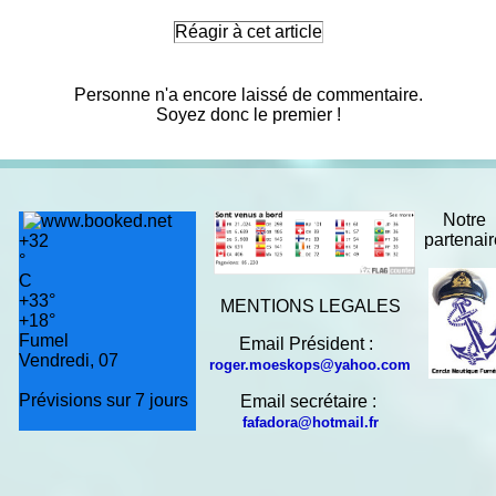
Réagir à cet article
Personne n'a encore laissé de commentaire.
Soyez donc le premier !
Notre
partenai
+
32
°
C
+
33°
MENTIONS LEGALES
+
18°
Fumel
Email Président :
Vendredi, 07
roger.moeskops@yahoo.com
Prévisions sur 7 jours
Email secrétaire :
fafadora@hotmail.fr