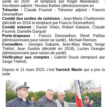
santé en 2020 et remplacé par Roger Moeskops) -
Secrétaire adjoint : Nicolas Bailles (démissionnaire en
Trésorier :
Claude Fournié - Trésorier adjoint : Francis
Desmarthon
Comité des sorties de cohésion :
Jean-Marie Charbonnier
(décédé en 2016 et remplacé par Francis Desmarthon)
Comité internet :
Daniel Vilain, Robert Gabarre, Claude
Fournié, Danielle Darquié
Porte-drapeaux :
Francis Desmarthon, René Paillas
(démissionnaire pour raison se santé) , Michael Renson
Conseillers :
Georges Gabarre, Jean-Mary Marty, Serge
Théliol, Jean Guidon (décédé en 2018), Lucien Granger
(démissionnaire pour raison de santé)
Vérificateur aux comptes :
Gabriel Duval (remplacé par
Serge Théliol).
Depuis le 11 mars 2023, c'est
Yannick Manin
qui a pris la
suite