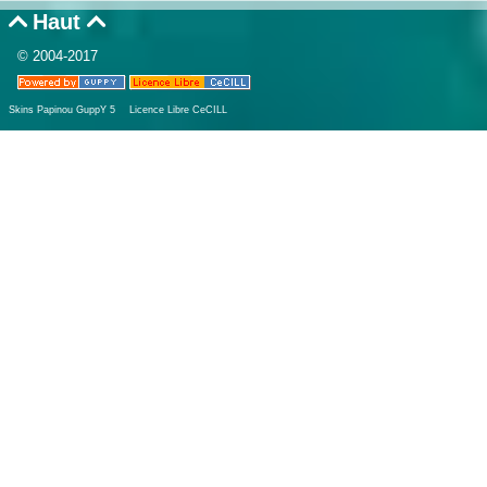
Haut


© 2004-2017
Skins Papinou GuppY 5
Licence Libre CeCILL