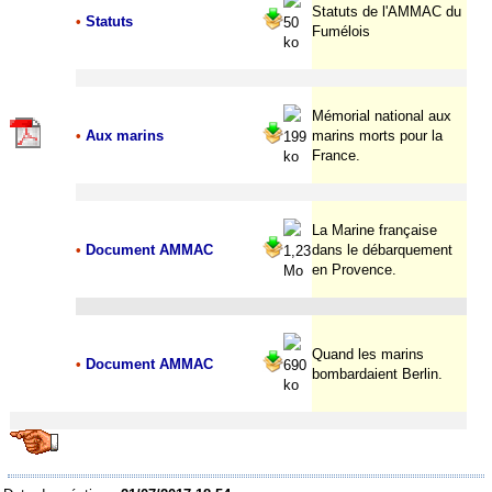
Statuts de l'AMMAC du
•
Statuts
50
Fumélois
ko
Mémorial national aux
•
Aux marins
marins morts pour la
199
France.
ko
La Marine française
•
Document AMMAC
dans le débarquement
1,23
en Provence.
Mo
Quand les marins
•
Document AMMAC
690
bombardaient Berlin.
ko