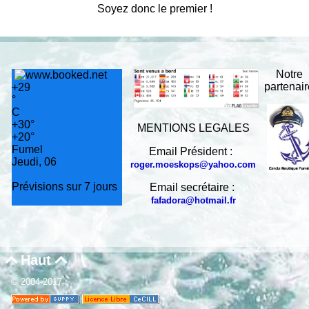
Soyez donc le premier !
Notre
partenai
+
29
°
C
+
30°
MENTIONS LEGALES
+
20°
Fumel
Email Président :
Jeudi, 06
roger.moeskops@yahoo.com
Prévisions sur 7 jours
Email secrétaire :
fafadora@hotmail.fr
Haut


© 2004-2017