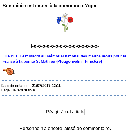
Son décès est inscrit à la commune d’Agen
I-o-o-o-o-o-o-o-o-o-o-o-o-o-o-o-
Elie PECH
est inscrit au mémorial national des marins morts pour la
France à la pointe St-Mathieu (Plougonvelin - Finistère)
Date de création :
21/07/2017 12:11
Page lue
37878 fois
Réagir à cet article
Personne n'a encore laissé de commentaire.