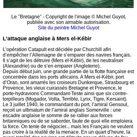
Le "Bretagne" - Copyright de l'image © Michel Guyot,
publiée avec son aimable autorisation.
Site du peintre Michel Guyot
L’attaque anglaise à Mers el-Kébir
L’opération Catapult est décidée par Churchill afin
d’empêcher l’Allemagne de s’emparer des navires français.
Il s’agit de les détruire (Mers el-Kébir), de les neutraliser
(Alexandrie) ou de s’en emparer (Angleterre).
Depuis début juin, une grande partie de la flotte française est
concentrée dans les ports africains. A Mers el-Kébir, port
d’Oran, sont amarrés les croiseurs Dunkerque, Strasbourg et
Provence, les vieux cuirassés Bretagne et Provence, le
porte-hydravions Commandant-Teste ainsi que six contre-
torpilleurs (Mogador, Volta, Terrible, Lynx, Tigre, Kersaint).
Le 3 juillet 1940, le commandant du port, l’amiral Gensoul,
reçoit un ultimatum de l’amiral anglais Somerville : une
escadre anglaise le somme de se rallier aux forces
britanniques ou de se saborder, faute de quoi elle emploiera
la force. On tente de négocier... mais les Français ne veulent
pas croire à la réalité de la menace. En un quart d’heure, la