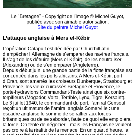
Le "Bretagne" - Copyright de l'image © Michel Guyot,
publiée avec son aimable autorisation.
Site du peintre Michel Guyot
L’attaque anglaise à Mers el-Kébir
L’opération Catapult est décidée par Churchill afin
d’empêcher l’Allemagne de s’emparer des navires français.
Il s’agit de les détruire (Mers el-Kébir), de les neutraliser
(Alexandrie) ou de s’en emparer (Angleterre).
Depuis début juin, une grande partie de la flotte française est
concentrée dans les ports africains. A Mers el-Kébir, port
d’Oran, sont amarrés les croiseurs Dunkerque, Strasbourg et
Provence, les vieux cuirassés Bretagne et Provence, le
porte-hydravions Commandant-Teste ainsi que six contre-
torpilleurs (Mogador, Volta, Terrible, Lynx, Tigre, Kersaint).
Le 3 juillet 1940, le commandant du port, l’amiral Gensoul,
reçoit un ultimatum de l’amiral anglais Somerville : une
escadre anglaise le somme de se rallier aux forces
britanniques ou de se saborder, faute de quoi elle emploiera
la force. On tente de négocier... mais les Français ne veulent
pas croire à la réalité de la menace. En un quart d’heure, la