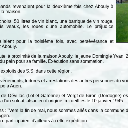
emands revenaient pour la deuxième fois chez Abouly à
e la maison.
oirs, 50 litres de vin blanc, une barrique de vin rouge,
is veaux, les roues d'une automobile. Le préjudice
llaient pour la troisième fois, avec persévérance et
 Abouly.
oute, à proximité de la maison Abouly, le jeune Domingie Yvan, 
 du pain pour sa famille. Exécution sans sommation.
exploits des S.S. dans cette région.
énements, tortures et arrestations des autres personnes du voisi
tapo à Agen.
ion de Dévillac (Lot-et-Garonne) et Vergt-de-Biron (Dordogne)
d'un soldat, alsacien d'origine, recueillies le 10 janvier 1945.
mes : "Vers la fin de mai, nous sommes allés dans la commune 
Agen.
participaient d'ailleurs à cette expédition.