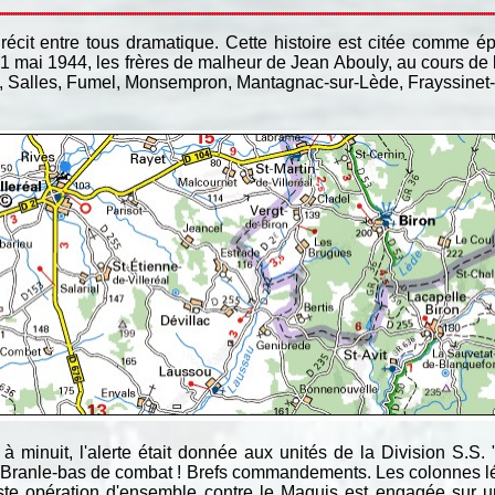
 récit entre tous dramatique. Cette histoire est citée comme ép
21 mai 1944, les frères de malheur de Jean Abouly, au cours de 
, Salles, Fumel, Monsempron, Mantagnac-sur-Lède, Frayssinet-
 minuit, l'alerte était donnée aux unités de la Division S.S.
Branle-bas de combat ! Brefs commandements. Les colonnes lé
ste opération d'ensemble contre le Maquis est engagée sur un 