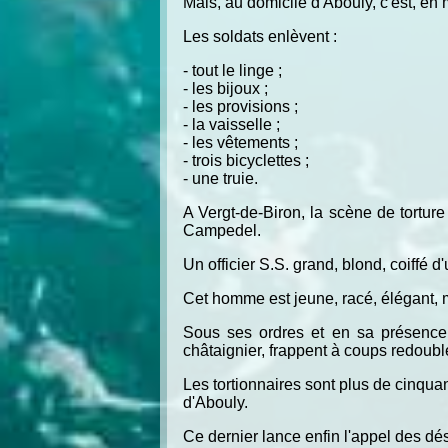
Mais, au domicile d'Abouly, c'est, en
Les soldats enlèvent :
- tout le linge ;
- les bijoux ;
- les provisions ;
- la vaisselle ;
- les vêtements ;
- trois bicyclettes ;
- une truie.
A Vergt-de-Biron, la scène de tortu
Campedel.
Un officier S.S. grand, blond, coiffé d'
Cet homme est jeune, racé, élégant, m
Sous ses ordres et en sa présence, 
châtaignier, frappent à coups redoublé
Les tortionnaires sont plus de cinquan
d'Abouly.
Ce dernier lance enfin l'appel des d