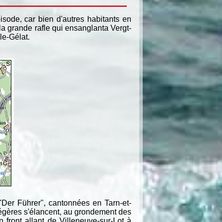
isode, car bien d'autres habitants en
la grande rafle qui ensanglanta Vergt-
le-Gélat.
 "Der Führer", cantonnées en Tarn-et-
gères s'élancent, au grondement des
front allant de Villeneuve-sur-Lot à