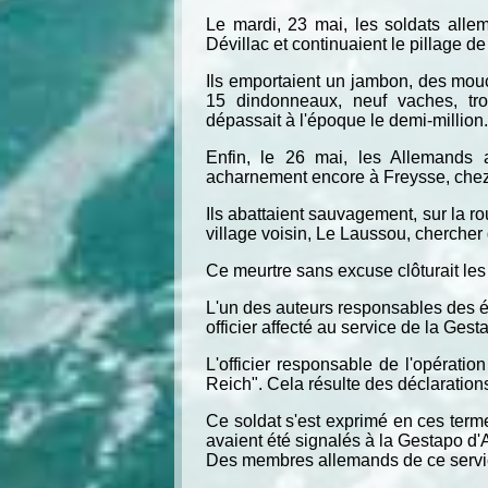
Le mardi, 23 mai, les soldats all
Dévillac et continuaient le pillage d
Ils emportaient un jambon, des mouch
15 dindonneaux, neuf vaches, tro
dépassait à l'époque le demi-million.
Enfin, le 26 mai, les Allemands a
acharnement encore à Freysse, chez
Ils abattaient sauvagement, sur la r
village voisin, Le Laussou, chercher
Ce meurtre sans excuse clôturait les 
L'un des auteurs responsables des év
officier affecté au service de la Ges
L'officier responsable de l'opérat
Reich". Cela résulte des déclarations 
Ce soldat s'est exprimé en ces ter
avaient été signalés à la Gestapo d'
Des membres allemands de ce service 