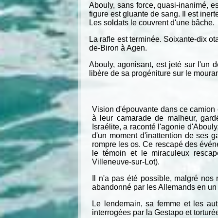
Abouly, sans force, quasi-inanimé, es
figure est gluante de sang. Il est inert
Les soldats le couvrent d'une bâche.
La rafle est terminée. Soixante-dix 
de-Biron à Agen.
Abouly, agonisant, est jeté sur l'un 
libère de sa progéniture sur le mouran
Vision d'épouvante dans ce camion o
à leur camarade de malheur, gardé
Israélite, a raconté l'agonie d'Aboul
d'un moment d'inattention de ses g
rompre les os. Ce rescapé des événeme
le témoin et le miraculeux rescap
Villeneuve-sur-Lot).
Il n'a pas été possible, malgré nos
abandonné par les Allemands en un 
Le lendemain, sa femme et les aut
interrogées par la Gestapo et torturé