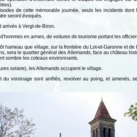
tres).
isodes de cette mémorable journée, seuls les incidents dont 
âtre seront évoqués.
t arrivés à Vergt-de-Biron.
hommes en armes, de voitures de tourisme portant les officiers 
utôt hameau que village, sur la frontière du Lot-et-Garonne et de
ns, sera le quartier général des Allemands, face au château histo
ert sombre les coteaux environnants.
es solaire), les Allemands occupent le village.
u voisinage sont arrêtés, revolver au poing, et amenés, sel