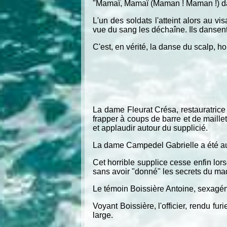
"Mamaï, Mamaï (Maman ! Maman !) dan
L'un des soldats l'atteint alors au v
vue du sang les déchaîne. Ils dansent,
C'est, en vérité, la danse du scalp, h
La dame Fleurat Crésa, restauratrice
frapper à coups de barre et de maille
et applaudir autour du supplicié.
La dame Campedel Gabrielle a été au
Cet horrible supplice cesse enfin lors
sans avoir "donné" les secrets du ma
Le témoin Boissière Antoine, sexagéna
Voyant Boissière, l'officier, rendu fur
large.