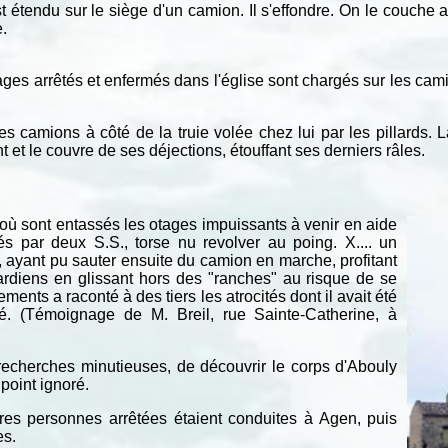
t étendu sur le siège d'un camion. Il s'effondre. On le couche al
e.
otages arrêtés et enfermés dans l'église sont chargés sur les c
des camions à côté de la truie volée chez lui par les pillards. L
t et le couvre de ses déjections, étouffant ses derniers râles.
ù sont entassés les otages impuissants à venir en aide
s par deux S.S., torse nu revolver au poing. X.... un
y, ayant pu sauter ensuite du camion en marche, profitant
ardiens en glissant hors des "ranches" au risque de se
nts a raconté à des tiers les atrocités dont il avait été
é. (Témoignage de M. Breil, rue Sainte-Catherine, à
 recherches minutieuses, de découvrir le corps d'Abouly
point ignoré.
res personnes arrêtées étaient conduites à Agen, puis
es.