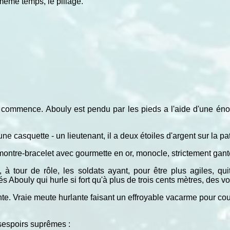
 même temps, le pillage.
re commence. Abouly est pendu par les pieds a l'aide d'une é
une casquette - un lieutenant, il a deux étoiles d'argent sur la pat
ontre-bracelet avec gourmette en or, monocle, strictement ganté
à tour de rôle, les soldats ayant, pour être plus agiles, qu
s Abouly qui hurle si fort qu'à plus de trois cents mètres, des vo
te. Vraie meute hurlante faisant un effroyable vacarme pour couv
ésespoirs suprêmes :