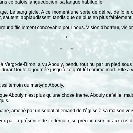
s ce patois languedocien, sa langue habituelle.
isage. Le sang gicle. A ce moment une sorte de délire, de folie 
 sautent, applaudissent, tandis que de plus en plus faiblement le
orreur difficilement concevable pour nous. Vision d'horreur, visi
*
*
*
 à Vergt-de-Biron, a vu Abouly, pendu tout nu par un pied sous 
t durant toute la journée jusqu'à ce qu'il fût comme mort. Elle a
ssi témoin du martyr d'Abouly.
que Abouly n'est plus qu'une chose inerte. Abouly défaille, mais
quis.
ire, amené par un soldat allemand de l'église à sa maison vois
ieux par la présence de ce témoin, se précipita sur lui aux cris 