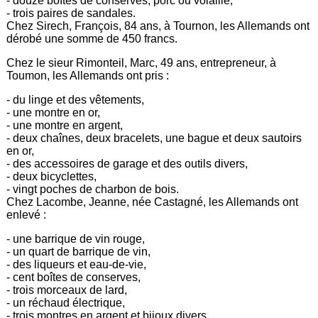
- douze boîtes de conserves, porc ou volaille,
- trois paires de sandales.
Chez Sirech, François, 84 ans, à Tournon, les Allemands ont
dérobé une somme de 450 francs.
Chez le sieur Rimonteil, Marc, 49 ans, entrepreneur, à
Toumon, les Allemands ont pris :
- du linge et des vêtements,
- une montre en or,
- une montre en argent,
- deux chaînes, deux bracelets, une bague et deux sautoirs
en or,
- des accessoires de garage et des outils divers,
- deux bicyclettes,
- vingt poches de charbon de bois.
Chez Lacombe, Jeanne, née Castagné, les Allemands ont
enlevé :
- une barrique de vin rouge,
- un quart de barrique de vin,
- des liqueurs et eau-de-vie,
- cent boîtes de conserves,
- trois morceaux de lard,
- un réchaud électrique,
- trois montres en argent et bijoux divers,