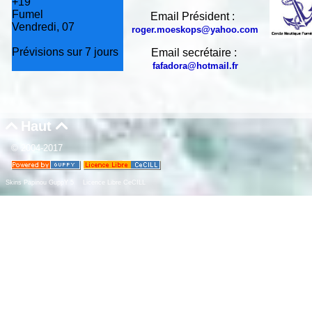
+
19°
Fumel
Email Président :
Vendredi, 07
roger.moeskops@yahoo.com
Prévisions sur 7 jours
Email secrétaire :
fafadora@hotmail.fr
Haut


© 2004-2017
Skins Papinou GuppY 5
Licence Libre CeCILL