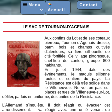
Menu
Contact
Accueil

LE SAC DE TOURNON-D'AGENAIS
Aux confins du Lot et de ses coteaux
pierreux, Toumon-d'Agenais dresse,
parmi bois et champs cultivés
d'alentours, sa fière silhouette de
cité fortifiée. Ce village pittoresque,
chef-lieu de canton, groupe 800
habitants.
En juillet 1944, date des
événements, le maquis sillonne
routes et sentiers du pays. La
Résistance est déjà très solide dans
le Villeneuvois. Ne voit-on pas, sur
places et rues de Villeneuve-sur-Lot,
défiler, parfois en uniforme, des unités de la Résistance.
L'Allemand s'inquiète. II doit réagir ou évacuer cet
arrondissement. Il va réagir avec une unité venant du