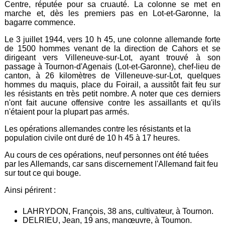
Centre, réputée pour sa cruauté. La colonne se met en
marche et, dès les premiers pas en Lot-et-Garonne, la
bagarre commence.
Le 3 juillet 1944, vers 10 h 45, une colonne allemande forte
de 1500 hommes venant de la direction de Cahors et se
dirigeant vers Villeneuve-sur-Lot, ayant trouvé à son
passage à Tournon-d'Agenais (Lot-et-Garonne), chef-lieu de
canton, à 26 kilomètres de Villeneuve-sur-Lot, quelques
hommes du maquis, place du Foirail, a aussitôt fait feu sur
les résistants en très petit nombre. A noter que ces derniers
n'ont fait aucune offensive contre les assaillants et qu'ils
n'étaient pour la plupart pas armés.
Les opérations allemandes contre les résistants et la
population civile ont duré de 10 h 45 à 17 heures.
Au cours de ces opérations, neuf personnes ont été tuées
par les Allemands, car sans discernement l'Allemand fait feu
sur tout ce qui bouge.
Ainsi périrent :
LAHRYDON, François, 38 ans, cultivateur, à Tournon.
DELRIEU, Jean, 19 ans, manœuvre, à Toumon.