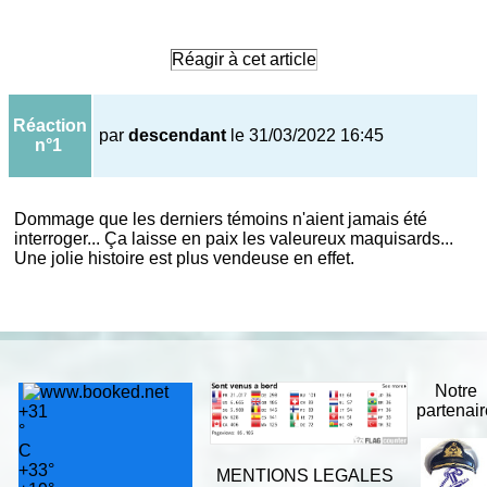
Réagir à cet article
Réaction
par
descendant
le 31/03/2022 16:45
n°1
Dommage que les derniers témoins n'aient jamais été
interroger... Ça laisse en paix les valeureux maquisards...
Une jolie histoire est plus vendeuse en effet.
Notre
partenai
+
31
°
C
+
33°
MENTIONS LEGALES