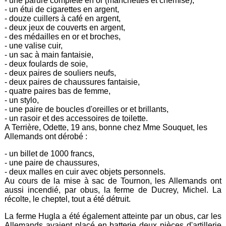
- une parure complète en or (manchettes et chemise),
- un étui de cigarettes en argent,
- douze cuillers à café en argent,
- deux jeux de couverts en argent,
- des médailles en or et broches,
- une valise cuir,
- un sac à main fantaisie,
- deux foulards de soie,
- deux paires de souliers neufs,
- deux paires de chaussures fantaisie,
- quatre paires bas de femme,
- un stylo,
- une paire de boucles d'oreilles or et brillants,
- un rasoir et des accessoires de toilette.
A Terrière, Odette, 19 ans, bonne chez Mme Souquet, les
Allemands ont dérobé :
- un billet de 1000 francs,
- une paire de chaussures,
- deux malles en cuir avec objets personnels.
Au cours de la mise à sac de Tournon, les Allemands ont
aussi incendié, par obus, la ferme de Ducrey, Michel. La
récolte, le cheptel, tout a été détruit.
La ferme Hugla a été également atteinte par un obus, car les
Allemands avaient placé en batterie deux pièces d'artillerie