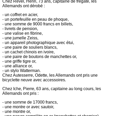
Chez Revel, Henri, 73 ans, capitaine de frégate, les
Allemands ont dérobé :
- un coffret en acier,
- un portefeuille en peau de phoque,
- une somme de 9000 francs en billets,
- livrets de pension,
- une valise en fibrine,
- une jumelle Zeiss,
- un appareil photographique avec étui,
- une paire de souliers blancs,
- un cachet chinois en ivoire,
- une paire de boutons de manchettes or,
- une griffe tigre or,
- une alliance or,
- un stylo Watterman.
Chez Autesserre, Odette, les Allemands ont pris une
bicyclette neuve avec accessoires.
Chez Iche, Pierre, 63 ans, capitaine au long cours, les
Allemands ont pris :
- une somme de 17000 francs,
- une montre or avec sautoir,
- une montre or,