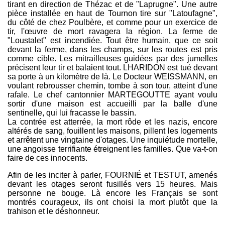
tirant en direction de Thézac et de "Laprugne". Une autre
pièce installée en haut de Tournon tire sur "Latoufagne",
du côté de chez Poulbère, et comme pour un exercice de
tir, l'œuvre de mort ravagera la région. La ferme de
"Loustalet" est incendiée. Tout être humain, que ce soit
devant la ferme, dans les champs, sur les routes est pris
comme cible. Les mitrailleuses guidées par des jumelles
précisent leur tir et balaient tout. LHARIDON est tué devant
sa porte à un kilomètre de là. Le Docteur WEISSMANN, en
voulant rebrousser chemin, tombe à son tour, atteint d'une
rafale. Le chef cantonnier MARTEGOUTTE ayant voulu
sortir d'une maison est accueilli par la balle d'une
sentinelle, qui lui fracasse le bassin.
La contrée est atterrée, la mort rôde et les nazis, encore
altérés de sang, fouillent les maisons, pillent les logements
et arrêtent une vingtaine d'otages. Une inquiétude mortelle,
une angoisse terrifiante étreignent les familles. Que va-t-on
faire de ces innocents.
Afin de les inciter à parler, FOURNIÉ et TESTUT, amenés
devant les otages seront fusillés vers 15 heures. Mais
personne ne bouge. Là encore les Français se sont
montrés courageux, ils ont choisi la mort plutôt que la
trahison et le déshonneur.