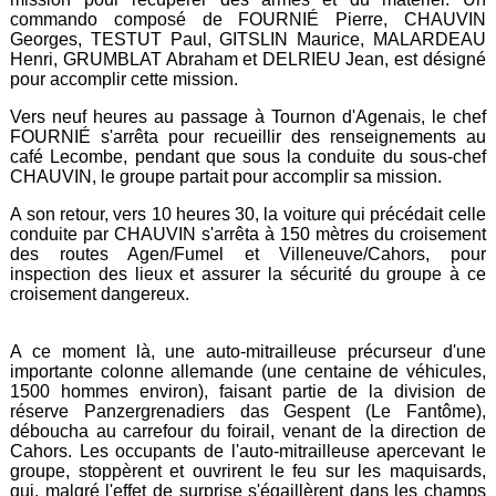
commando composé de FOURNIÉ Pierre, CHAUVIN
Georges, TESTUT Paul, GITSLIN Maurice, MALARDEAU
Henri, GRUMBLAT Abraham et DELRIEU Jean, est désigné
pour accomplir cette mission.
Vers neuf heures au passage à Tournon d'Agenais, le chef
FOURNIÉ s'arrêta pour recueillir des renseignements au
café Lecombe, pendant que sous la conduite du sous-chef
CHAUVIN, le groupe partait pour accomplir sa mission.
A son retour, vers 10 heures 30, la voiture qui précédait celle
conduite par CHAUVIN s'arrêta à 150 mètres du croisement
des routes Agen/Fumel et Villeneuve/Cahors, pour
inspection des lieux et assurer la sécurité du groupe à ce
croisement dangereux.
A ce moment là, une auto-mitrailleuse précurseur d'une
importante colonne allemande (une centaine de véhicules,
1500 hommes environ), faisant partie de la division de
réserve Panzergrenadiers das Gespent (Le Fantôme),
déboucha au carrefour du foirail, venant de la direction de
Cahors. Les occupants de l'auto-mitrailleuse apercevant le
groupe, stoppèrent et ouvrirent le feu sur les maquisards,
qui, malgré l'effet de surprise s'égaillèrent dans les champs