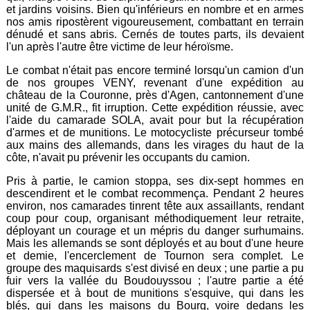
et jardins voisins. Bien qu'inférieurs en nombre et en armes
nos amis ripostèrent vigoureusement, combattant en terrain
dénudé et sans abris. Cernés de toutes parts, ils devaient
l'un après l'autre être victime de leur héroïsme.
Le combat n'était pas encore terminé lorsqu'un camion d'un
de nos groupes VENY, revenant d'une expédition au
château de la Couronne, près d'Agen, cantonnement d'une
unité de G.M.R., fit irruption. Cette expédition réussie, avec
l'aide du camarade SOLA, avait pour but la récupération
d'armes et de munitions. Le motocycliste précurseur tombé
aux mains des allemands, dans les virages du haut de la
côte, n'avait pu prévenir les occupants du camion.
Pris à partie, le camion stoppa, ses dix-sept hommes en
descendirent et le combat recommença. Pendant 2 heures
environ, nos camarades tinrent tête aux assaillants, rendant
coup pour coup, organisant méthodiquement leur retraite,
déployant un courage et un mépris du danger surhumains.
Mais les allemands se sont déployés et au bout d'une heure
et demie, l'encerclement de Tournon sera complet. Le
groupe des maquisards s'est divisé en deux ; une partie a pu
fuir vers la vallée du Boudouyssou ; l'autre partie a été
dispersée et à bout de munitions s'esquive, qui dans les
blés, qui dans les maisons du Bourg, voire dedans les