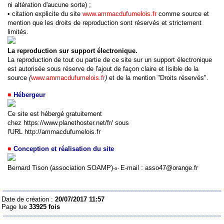
ni altération d'aucune sorte) ;
• citation explicite du site
www.ammacdufumelois.fr
comme source et
mention que les droits de reproduction sont réservés et strictement
limités.
La reproduction sur support électronique.
La reproduction de tout ou partie de ce site sur un support électronique
est autorisée sous réserve de l'ajout de façon claire et lisible de la
source
(
www.ammacdufumelois.fr
)
et de la mention "Droits réservés".
Hébergeur
Ce site est hébergé gratuitement
chez
https://www.planethoster.net/fr/
sous
l'URL
http://ammacdufumelois.fr
Conception et réalisation du site
Bernard Tison (association SOAMP)
E-mail :
a
sso47@orange.fr
-o-
Date de création :
20/07/2017 11:57
Page lue
33925 fois