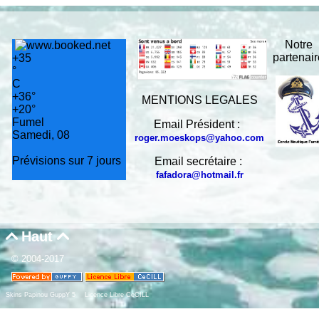
Notre
partenai
+
35
°
C
+
36°
MENTIONS LEGALES
+
20°
Fumel
Email Président :
Samedi, 08
roger.moeskops@yahoo.com
Prévisions sur 7 jours
Email secrétaire :
fafadora@hotmail.fr
Haut


© 2004-2017
Skins Papinou GuppY 5
Licence Libre CeCILL