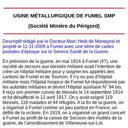
USINE MÉTALLURGIQUE DE FUMEL SMP
(Société Minière du Périgord)
Descriptif rédigé par le Docteur Marc Heib de Montayral et
projeté le 11-11-2009 à Fumel avec une série de cartes
postales d'époque sur le Service Santé de la Guerre.
En prévision de la guerre, en mai 1914 à Fumel (47), une
société de secours aux blessés militaire avait l'intention de
créer un hôpital militaire pour y soigner les appelés des
cantons de Fumel et de Tournon. Il n'y eu pas d'hôpital
militaire mais l'hôpital hospice de Fumel fut réquisitionné par
les autorités militaires et devint l'hôpital auxiliaire N° 94 bis.
Il reçu son premier convoi de blessés le 14 septembre 1914
et fut désaffecté le 12 avril 1917. On y avait soigné 119
blessés, 116 malades et 44 réfugiés. A la fin de la guerre, on
a organisé à Fumel comme un peu partout en France, un
défilé de la victoire. En 1919, on a organisé un grand concert
à Fumel au profit de la caisse de Secours des mutilés de la
guerre, de l'arrondissement de Villeneuve-sur-Lot.