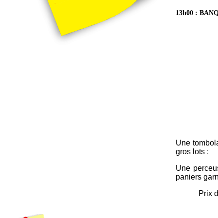
13h00 : BA
Une tombola
gros lots :
Une perceus
paniers garn
Prix 