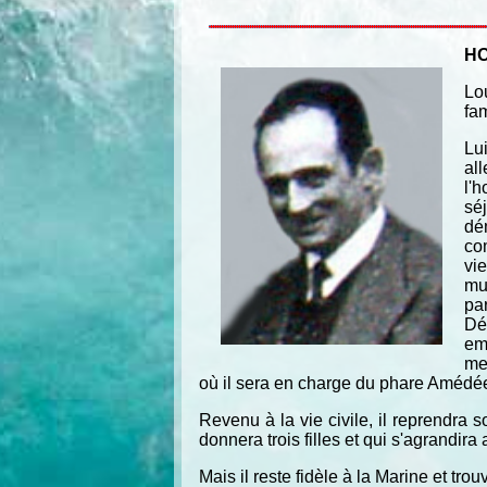
HO
Lou
fam
Lui
al
l'
sé
dém
co
vi
mu
pa
Dé
em
me
où il sera en charge du phare Amédée.
Revenu à la vie civile, il reprendra s
donnera trois filles et qui s'agrandira 
Mais il reste fidèle à la Marine et tro