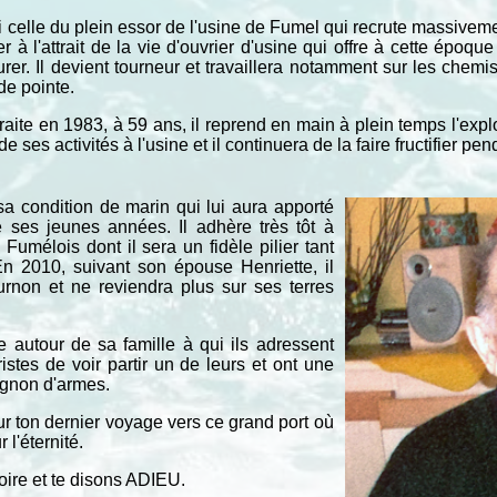
si celle du plein essor de l'usine de Fumel qui recrute massiv
 à l'attrait de la vie d'ouvrier d'usine qui offre à cette époq
urer. Il devient tourneur et travaillera notamment sur les che
de pointe.
etraite en 1983, à 59 ans, il reprend en main à plein temps l'exp
 ses activités à l'usine et il continuera de la faire fructifier pe
sa condition de marin qui lui aura apporté
e ses jeunes années. Il adhère très tôt à
Fumélois dont il sera un fidèle pilier tant
En 2010, suivant son épouse Henriette, il
urnon et ne reviendra plus sur ses terres
e autour de sa famille à qui ils adressent
istes de voir partir un de leurs et ont une
gnon d'armes.
ur ton dernier voyage vers ce grand port où
 l'éternité.
oire et te disons ADIEU.