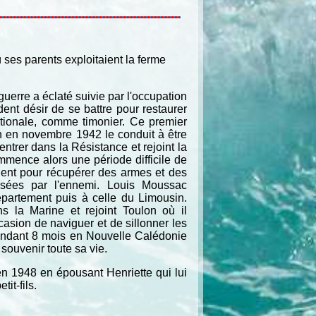
ù ses parents exploitaient la ferme
 guerre a éclaté suivie par l'occupation
dent désir de se battre pour restaurer
ationale, comme timonier. Ce premier
on en novembre 1942 le conduit à être
entrer dans la Résistance et rejoint la
ommence alors une période difficile de
dent pour récupérer des armes et des
isées par l'ennemi. Louis Moussac
épartement puis à celle du Limousin.
 la Marine et rejoint Toulon où il
asion de naviguer et de sillonner les
pendant 8 mois en Nouvelle Calédonie
souvenir toute sa vie.
e en 1948 en épousant Henriette qui lui
it-fils.