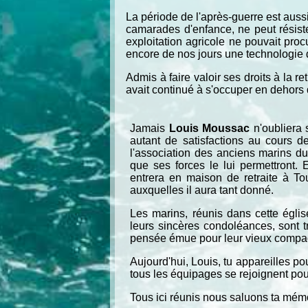
La période de l'après-guerre est aus
camarades d'enfance, ne peut résister
exploitation agricole ne pouvait proc
encore de nos jours une technologie 
Admis à faire valoir ses droits à la r
avait continué à s'occuper en dehors de
Jamais
Louis Moussac
n'oubliera 
autant de satisfactions au cours d
l'association des anciens marins du 
que ses forces le lui permettront. 
entrera en maison de retraite à To
auxquelles il aura tant donné.
Les marins, réunis dans cette églis
leurs sincères condoléances, sont tr
pensée émue pour leur vieux compa
Aujourd'hui, Louis, tu appareilles po
tous les équipages se rejoignent pour
Tous ici réunis nous saluons ta mém