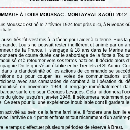
MMAGE À LOUIS MOUSSAC - MONTAYRAL 8 AOÛT 2012
is Moussac est né le 7 février 1924 tout près d'ici, à Rivebas o
iliale.
 aussi très tôt s'est mis à la tâche pour aider à la ferme. Puis la
lemande. Louis ne pouvait rester indifférent et animé par un ar
honneur de la France, il s'engage à 18 ans dans le Marine n
jour sera de courte durée car le sabordage de la flotte à Toul
obilisé et à retourner vers ses terres natales. Il décide alors d'
mpagnie Dollé qui s'était établie entre Trentels et St Aubin. C
e dans la clandestinité où les actions de commando se succè
nitions ou pour couper les voies de communications util
rticipera avec ses camarades de combat à la libération du d
mobilisé en novembre 1944, il rengage immédiatement dans
barque sur le croiseur Georges Leygues. Cela lui donnera l'occ
rs du globe jusqu'en janvier 1946. Il séjournera notamment 
 Ce sera pour lui une expérience inoubliable dont il gardera le 
on activité au sein de la ferme familiale. Il fondera une famill
avec l'arrivée de 4 petits enfants et tout récemment d'un arrière-pet
uve le temps d'effectuer plusieurs périodes de réserve à Brest.