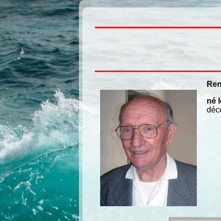
né le 2/01/1922
Ren
né 
déc