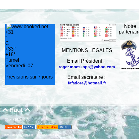
Notre
partenai
+
31
°
C
+
33°
MENTIONS LEGALES
+
18°
Fumel
Email Président :
Vendredi, 07
roger.moeskops@yahoo.com
Prévisions sur 7 jours
Email secrétaire :
fafadora@hotmail.fr
Haut


© 2004-2017
Skins Papinou GuppY 5
Licence Libre CeCILL