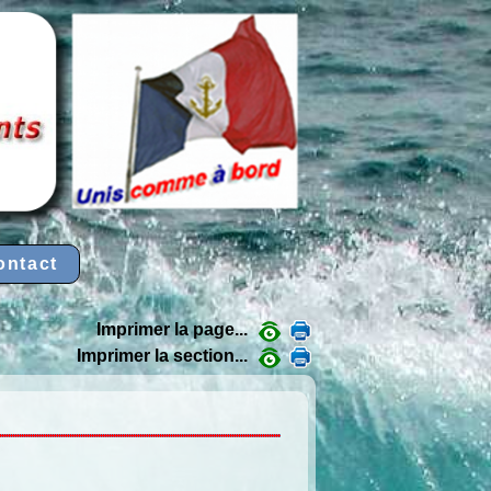
ontact
Imprimer la page...
Imprimer la section...