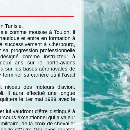
en Tunisie.
nale comme mousse à Toulon, il
onautique et entre en formation à
cté successivement à Cherbourg,
 sa progression professionnelle
e désigné comme instructeur à
deux ans sur le porte-avions
ra sur les bases aéronavales de
terminer sa carrière où il l'avait
aut niveau des moteurs d'avion,
li, il aura effectué une longue
 quittera le 1er mai 1989 avec le
 lui vaudront d'être distingué à
arcours exceptionnel qui a valeur
ilitaire, de la croix de chevalier
édaille d'Outre-Mer avec agrafes