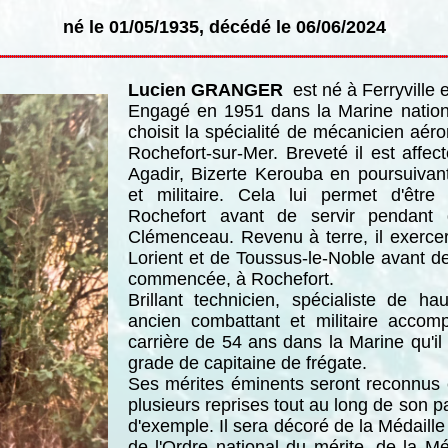
né le 01/05/1935, décédé le 06/06/2024
Lucien GRANGER
est né à Ferryville 
Engagé en 1951 dans la Marine natio
choisit la spécialité de mécanicien aér
Rochefort-sur-Mer. Breveté il est affe
Agadir, Bizerte Kerouba en poursuivant
et militaire. Cela lui permet d'êtr
Rochefort avant de servir pendant 
Clémenceau. Revenu à terre, il exerce
Lorient et de Toussus-le-Noble avant de 
commencée, à Rochefort.
Brillant technicien, spécialiste de h
ancien combattant et militaire accomp
carrière de 54 ans dans la Marine qu'il
grade de capitaine de frégate.
Ses mérites éminents seront reconnus et
plusieurs reprises tout au long de son p
d'exemple. Il sera décoré de la Médaille m
de l'Ordre national du mérite, de la M