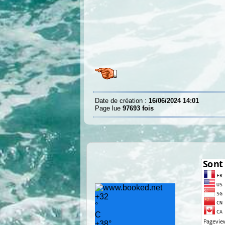
Date de création :
16/06/2024 14:01
Page lue
97693 fois
+
32
°
C
+
38°