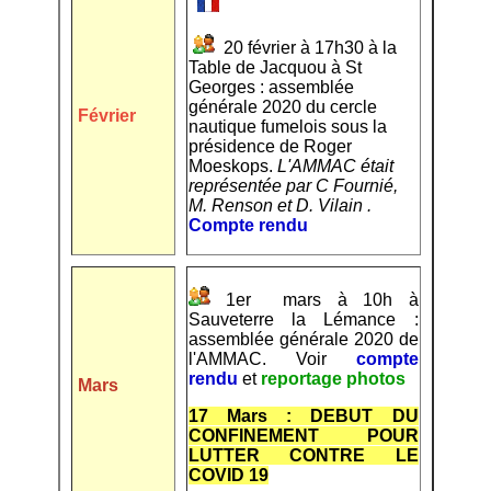
20 février à 17h30 à la
Table de Jacquou à St
Georges : assemblée
générale 2020 du cercle
Février
nautique fumelois sous la
présidence de Roger
Moeskops.
L'AMMAC était
représentée par C Fournié,
M. Renson et D. Vilain .
Compte rendu
1er mars à 10h à
Sauveterre la Lémance :
assemblée générale 2020 de
l'AMMAC. Voir
compte
rendu
et
reportage photos
Mars
17 Mars : DEBUT DU
CONFINEMENT POUR
LUTTER CONTRE LE
COVID 19