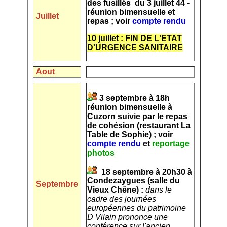
des fusillés du 3 juillet 44 -
réunion bimensuelle et
Juillet
repas ; voir
compte rendu
10 juillet : FIN DE L'ETAT
D'URGENCE SANITAIRE
Aout
3 septembre à 18h
réunion bimensuelle à
Cuzorn suivie par le repas
de cohésion (restaurant La
Table de Sophie) ; voir
compte rendu
et
reportage
photos
18 septembre à 20h30 à
Condezaygues (salle du
Septembre
Vieux Chêne) :
dans le
cadre des journées
européennes du patrimoine
D Vilain prononce une
conférence sur l'ancien